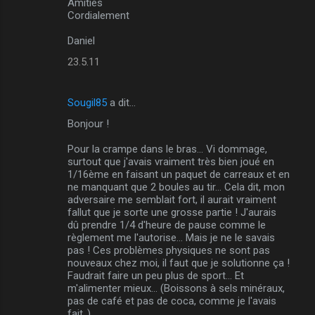
Amitiés
Cordialement
Daniel
23.5.11
Sougil85
a dit…
Bonjour !
Pour la crampe dans le bras... Vi dommage,
surtout que j'avais vraiment très bien joué en
1/16ème en faisant un paquet de carreaux et en
ne manquant que 2 boules au tir... Cela dit, mon
adversaire me semblait fort, il aurait vraiment
fallut que je sorte une grosse partie ! J'aurais
dû prendre 1/4 d'heure de pause comme le
règlement me l'autorise... Mais je ne le savais
pas ! Ces problèmes physiques ne sont pas
nouveaux chez moi, il faut que je solutionne ça !
Faudrait faire un peu plus de sport... Et
m'alimenter mieux... (Boissons à sels minéraux,
pas de café et pas de coca, comme je l'avais
fait..)