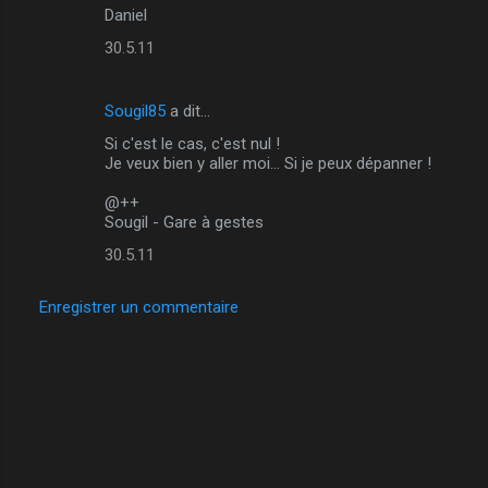
Daniel
30.5.11
Sougil85
a dit…
Si c'est le cas, c'est nul !
Je veux bien y aller moi... Si je peux dépanner !
@++
Sougil - Gare à gestes
30.5.11
Enregistrer un commentaire