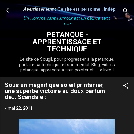
Accéder au contenu principal
Avertissement :
Ce site est personnel, indépendant et n'a
Un Homme sans Humour est un pauvre sans
rêve.
PETANQUE -
APPRENTISSAGE ET
TECHNIQUE
Le site de Sougil, pour progresser à la pétanque,
parfaire sa technique et son mental. Blog, vidéos
pétanque, apprendre à tirer, pointer et... Le livre !
Sous un magnifique soleil printanier,
une superbe victoire au doux parfum
de... Scandale :
-
mai 22, 2011