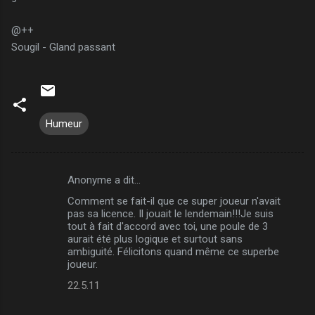
@++
Sougil - Gland passant
Humeur
Anonyme a dit…
C
Comment se fait-il que ce super joueur n'avait
o
pas sa licence. Il jouait le lendemain!!!Je suis
m
tout à fait d'accord avec toi, une poule de 3
aurait été plus logique et surtout sans
m
ambiguité. Félicitons quand même ce superbe
joueur.
e
n
22.5.11
t