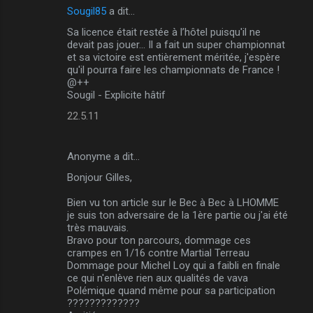
a
Sougil85
a dit…
i
Sa licence était restée à l’hôtel puisqu'il ne
devait pas jouer... Il a fait un super championnat
r
et sa victoire est entièrement méritée, j'espère
e
qu'il pourra faire les championnats de France !
@++
s
Sougil - Explicite hâtif
22.5.11
Anonyme a dit…
Bonjour Gilles,
Bien vu ton article sur le Bec à Bec à LHOMME
je suis ton adversaire de la 1ère partie ou j'ai été
très mauvais.
Bravo pour ton parcours, dommage ces
crampes en 1/16 contre Martial Terreau
Dommage pour Michel Loy qui a faibli en finale
ce qui n'enlève rien aux qualités de vava
Polémique quand même pour sa participation
?????????????