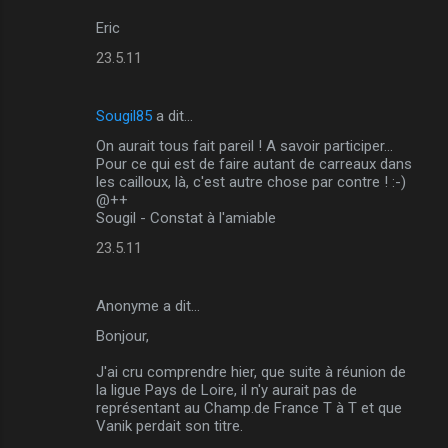
Eric
23.5.11
Sougil85
a dit…
On aurait tous fait pareil ! A savoir participer...
Pour ce qui est de faire autant de carreaux dans
les cailloux, là, c'est autre chose par contre ! :-)
@++
Sougil - Constat à l'amiable
23.5.11
Anonyme a dit…
Bonjour,
J'ai cru comprendre hier, que suite à réunion de
la ligue Pays de Loire, il n'y aurait pas de
représentant au Champ.de France T à T et que
Vanik perdait son titre.