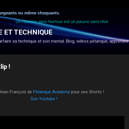
Accéder au contenu principal
ngeants ou même choquants.
Un Homme sans Humour est un pauvre sans rêve.
E ET TECHNIQUE
faire sa technique et son mental. Blog, vidéos pétanque, apprendre à ti
ip !
 Jean-François de
Pétanque Academy
pour ses Shorts !
Son Youtube !