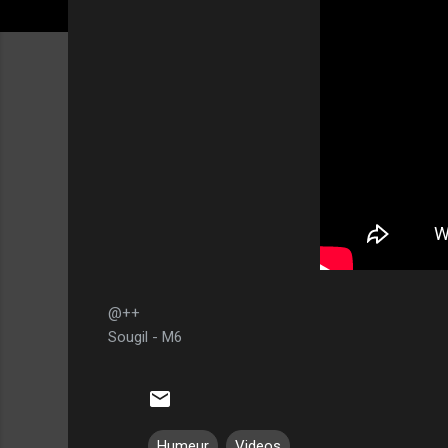
@++
Sougil - M6
Humeur
Videos