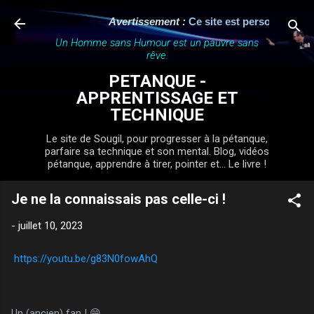
Accéder au contenu principal
Avertissement :
Ce site est personnel, indé
Un Homme sans Humour est un pauvre sans
rêve.
PETANQUE -
APPRENTISSAGE ET
TECHNIQUE
Le site de Sougil, pour progresser à la pétanque,
parfaire sa technique et son mental. Blog, vidéos
pétanque, apprendre à tirer, pointer et... Le livre !
Je ne la connaissais pas celle-ci !
-
juillet 10, 2023
https://youtu.be/g83N0fowAhQ
Un (ancien) fan ! 😁