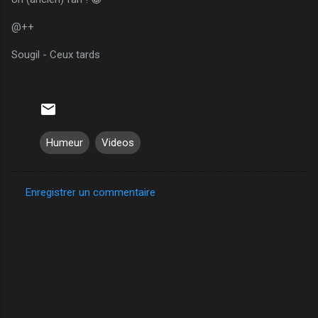
@++
Sougil - Ceux tards
Humeur
Videos
Enregistrer un commentaire
C
o
m
m
e
n