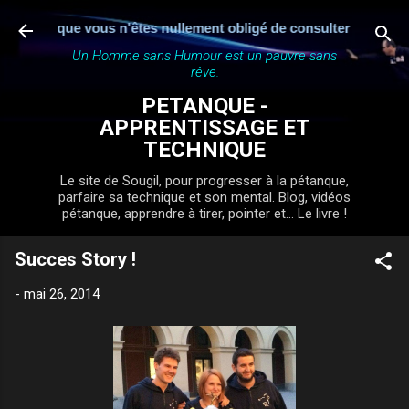
Accéder au contenu principal
ur avertit que vous n'êtes nullement obligé de consulter ou même 
Un Homme sans Humour est un pauvre sans
rêve.
PETANQUE -
APPRENTISSAGE ET
TECHNIQUE
Le site de Sougil, pour progresser à la pétanque,
parfaire sa technique et son mental. Blog, vidéos
pétanque, apprendre à tirer, pointer et... Le livre !
Succes Story !
-
mai 26, 2014