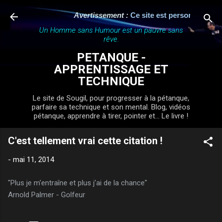
Accéder au contenu principal
Avertissement :
Ce site est personnel, indé
Un Homme sans Humour est un pauvre sans
rêve.
PETANQUE -
APPRENTISSAGE ET
TECHNIQUE
Le site de Sougil, pour progresser à la pétanque,
parfaire sa technique et son mental. Blog, vidéos
pétanque, apprendre à tirer, pointer et... Le livre !
C'est tellement vrai cette citation !
-
mai 11, 2014
"Plus je m'entraîne et plus j'ai de la chance"
Arnold Palmer - Golfeur