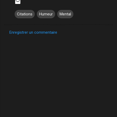
Citations
Humeur
Mental
Enregistrer un commentaire
C
o
m
m
e
n
t
a
i
r
e