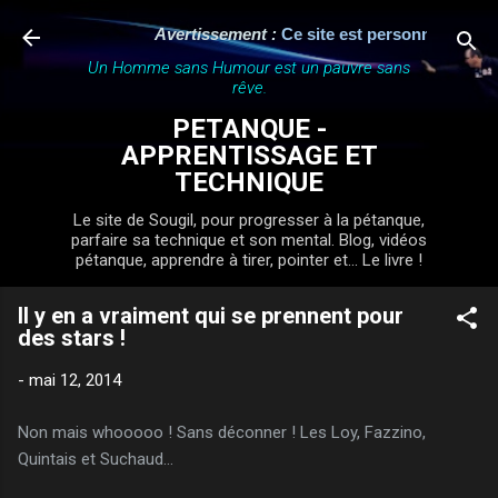
Accéder au contenu principal
Avertissement :
Ce site est personnel, indépen
Un Homme sans Humour est un pauvre sans
rêve.
PETANQUE -
APPRENTISSAGE ET
TECHNIQUE
Le site de Sougil, pour progresser à la pétanque,
parfaire sa technique et son mental. Blog, vidéos
pétanque, apprendre à tirer, pointer et... Le livre !
Il y en a vraiment qui se prennent pour
des stars !
-
mai 12, 2014
Non mais whooooo ! Sans déconner ! Les Loy, Fazzino,
Quintais et Suchaud...