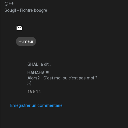
@++
Sougil - Fichtre bougre
Humeur
GHALI a dit…
C
HAHAHA !!!
o
Alors?... C'est moi ou c'est pas moi ?
m
;-)
m
16.5.14
e
Enregistrer un commentaire
n
t
a