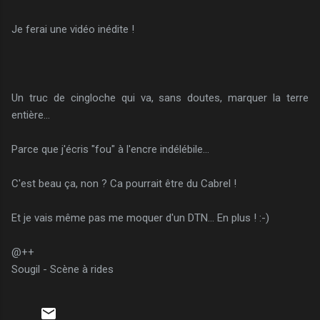
Je ferai une vidéo inédite !
Un truc de cingloche qui va, sans doutes, marquer la terre
entière...
Parce que j'écris "fou" à l'encre indélébile...
C'est beau ça, non ? Ca pourrait être du Cabrel !
Et je vais même pas me moquer d'un DTN... En plus ! :-)
@++
Sougil - Scène à rides