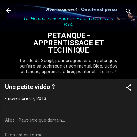
Accéder au contenu principal
Avertissement :
Ce site est personnel, indé
Un Homme sans Humour est un pauvre sans
rêve.
PETANQUE -
APPRENTISSAGE ET
TECHNIQUE
Le site de Sougil, pour progresser à la pétanque,
parfaire sa technique et son mental. Blog, vidéos
pétanque, apprendre à tirer, pointer et... Le livre !
Une petite vidéo ?
-
novembre 07, 2013
Allez... Peut-être que demain...
Si on est en forme...