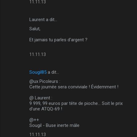
11.11.13
s
Laurent a dit…
Salut,
Et jamais tu parles d'argent ?
11.11.13
Sougil85
a dit…
@ux Picoleurs :
Cette journée sera conviviale ! Évidemment !
@ Laurent :
9 999, 99 euros par tête de pioche... Soit le prix
d'une ATQQ-69 !
@++
Sougil - Buse inerte mâle
11.11.13