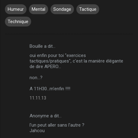
Humeur
Mental
Sondage
Tactique
Technique
Bouille a dit…
C
oui enfin pour toi "exercices
o
tactiques/pratiques", c'est la manière élégante
m
de dire APERO...
m
non...?
e
A 11H30...m'enfin !!!!
n
11.11.13
t
a
Anonyme a dit…
i
l'un peut aller sans l'autre ?
r
Jahcou
e