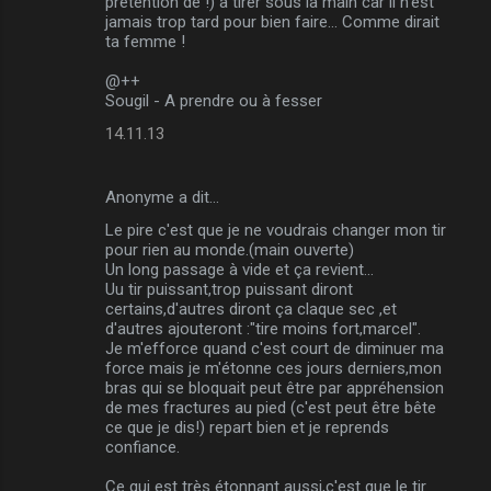
prétention de !) à tirer sous la main car il n'est
jamais trop tard pour bien faire... Comme dirait
ta femme !
@++
Sougil - A prendre ou à fesser
14.11.13
Anonyme a dit…
Le pire c'est que je ne voudrais changer mon tir
pour rien au monde.(main ouverte)
Un long passage à vide et ça revient...
Uu tir puissant,trop puissant diront
certains,d'autres diront ça claque sec ,et
d'autres ajouteront :"tire moins fort,marcel".
Je m'efforce quand c'est court de diminuer ma
force mais je m'étonne ces jours derniers,mon
bras qui se bloquait peut être par appréhension
de mes fractures au pied (c'est peut être bête
ce que je dis!) repart bien et je reprends
confiance.
Ce qui est très étonnant aussi,c'est que le tir