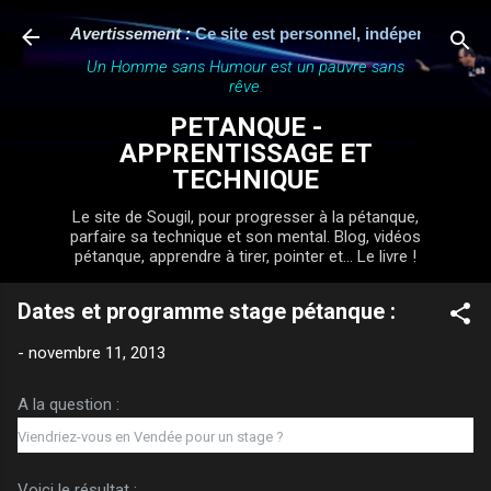
Accéder au contenu principal
Avertissement :
Ce site est personnel, indépendant et n'a au
Un Homme sans Humour est un pauvre sans
rêve.
PETANQUE -
APPRENTISSAGE ET
TECHNIQUE
Le site de Sougil, pour progresser à la pétanque,
parfaire sa technique et son mental. Blog, vidéos
pétanque, apprendre à tirer, pointer et... Le livre !
Dates et programme stage pétanque :
-
novembre 11, 2013
A la question :
Viendriez-vous en Vendée pour un stage ?
Voici le résultat :