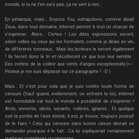
monde, si tu ne t’en sers pas, ça ne sert à rien…
En pétanque, mais… Soyons fou, extrapolons, comme disait
Zeus, dans tout domaine, internet permet à tout un chacun de
s’exprimer… Alors… Certes ! Les dites expressions seront,
selon celles ou ceux qui les formulent, comme je dirais en vin,
de différents tonneaux… Mais les lecteurs le seront également
! Ils feront donc le tri et récolteront ce que bon leur semble :
Des crétins de la colère aux vents d’anges exceptionnels.(<--
Pinaise je me suis dépassé sur ce paragraphe ! :-D )
Mais… Et c’est pour cela que je suis contre toute forme de
censure (Sauf quand, évidemment, on enfreint la loi), internet
est formidable car tout le monde a possibilité de s’exprimer !
Amis, ennemis, idiots, savants, cultivés, ignares… Et quelque
soit la portée de l’avis donné, il est, je trouve, toujours jouissif
de le faire ! Celui qui censure sans bonne raison devrait se
demander pourquoi il le fait… Ca lui expliquerait certainement
quelques complexes ou névroses…