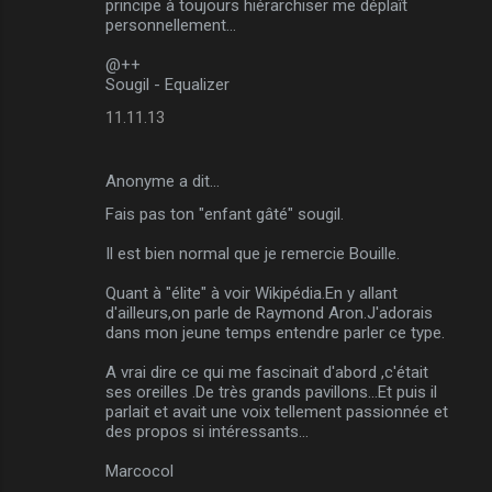
principe à toujours hiérarchiser me déplaît
personnellement...
@++
Sougil - Equalizer
11.11.13
Anonyme a dit…
Fais pas ton "enfant gâté" sougil.
Il est bien normal que je remercie Bouille.
Quant à "élite" à voir Wikipédia.En y allant
d'ailleurs,on parle de Raymond Aron.J'adorais
dans mon jeune temps entendre parler ce type.
A vrai dire ce qui me fascinait d'abord ,c'était
ses oreilles .De très grands pavillons...Et puis il
parlait et avait une voix tellement passionnée et
des propos si intéressants...
Marcocol