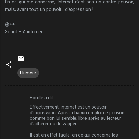
En ce qui me concerne, Internet n’est pas un contre-pouvoir,
mais, avant tout, un pouvoir… d’expression !
@++
Sougil – A interner
Humeur
Bouille a dit…
C
Effectivement, internet est un pouvoir
o
d'expression. Après, chacun emploi ce pouvoir
m
comme bon lui semble, libre après au lecteur
d’adhérer ou de zapper.
m
Il est en effet facile, en ce qui concerne les
e