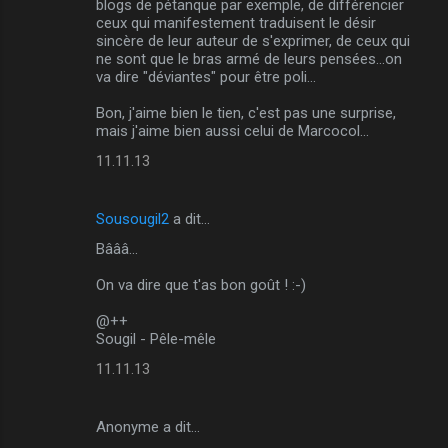
blogs de pétanque par exemple, de différencier
n
ceux qui manifestement traduisent le désir
sincère de leur auteur de s'exprimer, de ceux qui
t
ne sont que le bras armé de leurs pensées...on
a
va dire "déviantes" pour être poli...
i
Bon, j'aime bien le tien, c'est pas une surprise,
r
mais j'aime bien aussi celui de Marcocol...
e
11.11.13
s
Sousougil2
a dit…
Bâââ...
On va dire que t'as bon goût ! :-)
@++
Sougil - Pêle-mêle
11.11.13
Anonyme a dit…