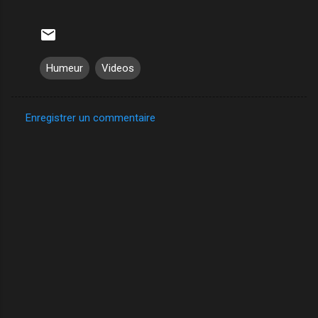
Humeur
Videos
Enregistrer un commentaire
C
o
m
m
e
n
t
a
i
r