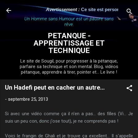
Accéder au contenu principal
Avertissement :
Ce site est personnel, indép
Un Homme sans Humour est un pauvre sans
rêve.
PETANQUE -
APPRENTISSAGE ET
TECHNIQUE
Le site de Sougil, pour progresser à la pétanque,
parfaire sa technique et son mental. Blog, vidéos
pétanque, apprendre à tirer, pointer et... Le livre !
Un Hadefi peut en cacher un autre...
-
septembre 25, 2013
Si avec une vidéo comme ça il n'en a pas... des filles (Vi... Je
suis un peu con, donc j'ose tout), je ne comprends pas !
Voici le frangin de Ghali et je trouve ça excellent... Il s'appelle