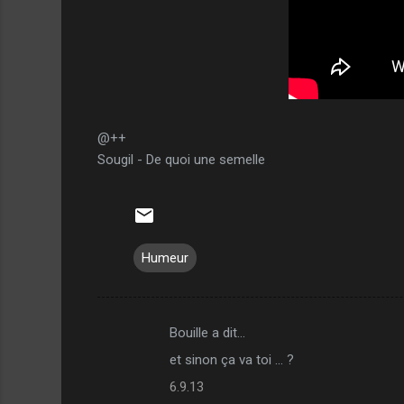
@++
Sougil - De quoi une semelle
Humeur
Bouille a dit…
C
et sinon ça va toi ... ?
o
6.9.13
m