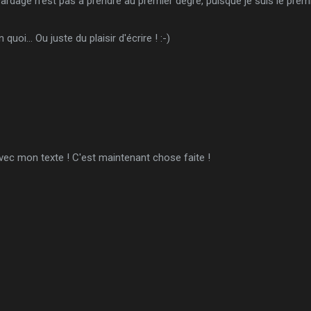
age n'est pas à prendre au premier degré, puisque je suis le premie
quoi... Ou juste du plaisir d'écrire ! :-)
 avec mon texte ! C'est maintenant chose faite !