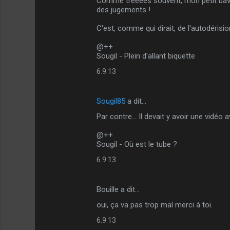
Comme trèèèès souvent, mon petit bavard
des jugements !
C'est, comme qui dirait, de l'autodérision 
@++
Sougil - Plein d'allant biquette
6.9.13
Sougil85
a dit…
Par contre... Il devait y avoir une vidéo
@++
Sougil - Où est le tube ?
6.9.13
Bouille a dit…
oui, ça va pas trop mal merci à toi.
6.9.13