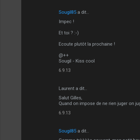
m
Sougil85
a dit…
e
Impec !
n
t
Et toi ? :-)
a
Ecoute plutôt la prochaine !
i
@++
r
Sougil - Kiss cool
e
6.9.13
s
Laurent a dit…
Salut Gilles,
Quand on impose de ne rien juger on j
6.9.13
Sougil85
a dit…