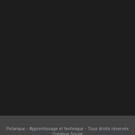
Petanque - Apprentissage et technique - Tous droits réservés
Création Sougil