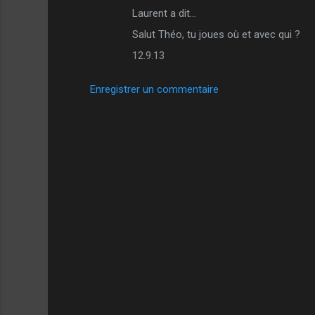
i
Laurent a dit…
r
Salut Théo, tu joues où et avec qui ?
e
12.9.13
s
Enregistrer un commentaire