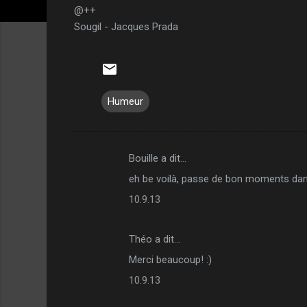
@++
Sougil - Jacques Prada
Humeur
Bouille a dit…
C
eh be voilà, passe de bon moments dan
o
10.9.13
m
m
Théo a dit…
e
Merci beaucoup! :)
n
t
10.9.13
a