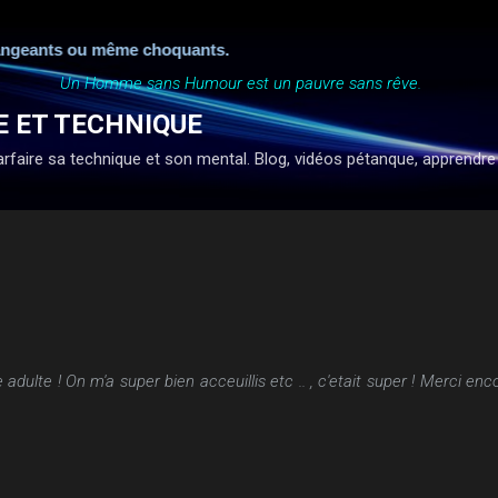
Accéder au contenu principal
geants ou même choquants.
Un Homme sans Humour est un pauvre sans rêve.
E ET TECHNIQUE
faire sa technique et son mental. Blog, vidéos pétanque, apprendre à ti
 adulte ! On m'a super bien acceuillis etc .. , c'etait super ! Merci en