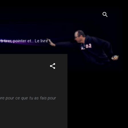
rer, pointer et... Le livre !
core pour ce que tu as fais pour