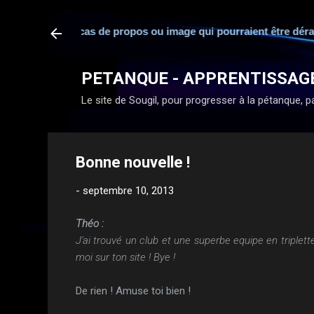
sponsabilité en cas de propos ou image qui pourraient être déran
PETANQUE - APPRENTISSAG
Le site de Sougil, pour progresser à la pétanque, par
Bonne nouvelle !
-
septembre 10, 2013
Théo :
J'ai trouvé un club et une superbe equipe en triplette
moi sur ton site ! Bye !
De rien ! Amuse toi bien !