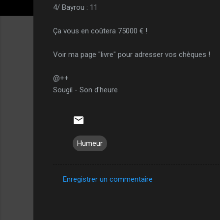
4/ Bayrou : 11
Ça vous en coûtera 75000 € !
Voir ma page "livre" pour adresser vos chèques !
@++
Sougil - Son d'heure
Humeur
Enregistrer un commentaire
C
o
m