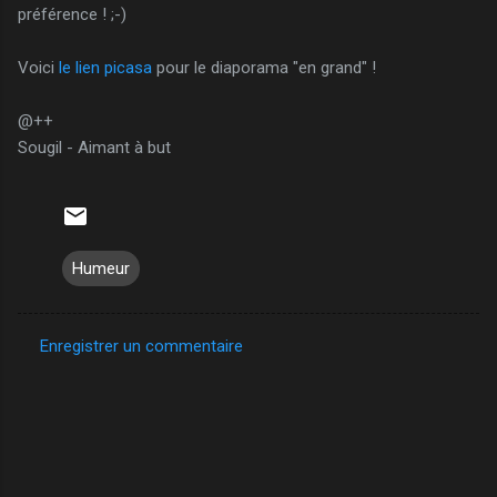
préférence ! ;-)
Voici
le lien picasa
pour le diaporama "en grand" !
@++
Sougil - Aimant à but
Humeur
Enregistrer un commentaire
C
o
m
m
e