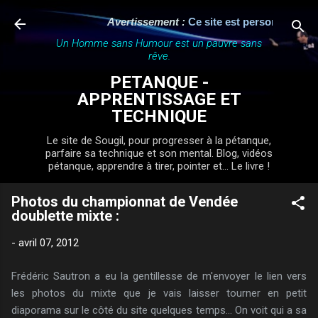
Accéder au contenu principal
Avertissement :
Ce site est personnel, indé
Un Homme sans Humour est un pauvre sans
rêve.
PETANQUE -
APPRENTISSAGE ET
TECHNIQUE
Le site de Sougil, pour progresser à la pétanque,
parfaire sa technique et son mental. Blog, vidéos
pétanque, apprendre à tirer, pointer et... Le livre !
Photos du championnat de Vendée
doublette mixte :
-
avril 07, 2012
Frédéric Sautron a eu la gentillesse de m'envoyer le lien vers
les photos du mixte que je vais laisser tourner en petit
diaporama sur le côté du site quelques temps... On voit qui a sa