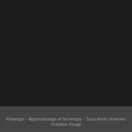
Petanque - Apprentissage et technique - Tous droits réservés
Création Sougil