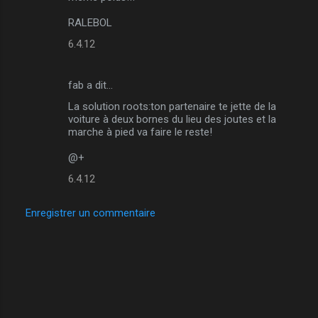
n
RALEBOL
t
6.4.12
a
i
r
fab a dit…
e
La solution roots:ton partenaire te jette de la
voiture à deux bornes du lieu des joutes et la
s
marche à pied va faire le reste!
@+
6.4.12
Enregistrer un commentaire