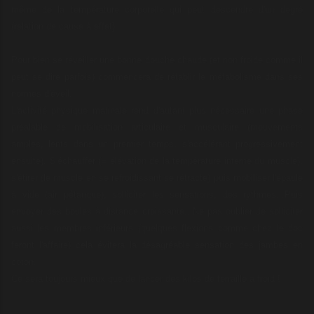
même de la température corporelle qui peut descendre d'un degré
(relation de cause à effet).
Pour bien se réveiller une bonne douche chaude (et non froide comme il
peut se dire parfois) commencera de rétablir le métabolisme dans ses
normes d'éveil.
L'activité physique matinale rend d'autant plus nécessaire une phase
préalable de mobilisation articulaire et musculaire (mouvements
amples, lents dans un premier temps, s'accélérant progressivement
ensuite). S'échauffer (= élévation de la température interne du muscle),
s'étirer (le muscle en se refroidissant se rétracte) puis mobiliser l'épaule
à vide (air pétanque), solliciter les sensations, des rythmes...Puis
envoyer des boules à distance croissante...Ne pas oublier de solliciter
aussi les membres inférieurs (quelques flexions comme chez le doc
feront l'affaire) cela évitera la désagréable sensation des jambes en
coton.
Ce sera toujours mieux que de lancer des kilos de ferraille à froid !