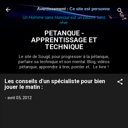
Accéder au contenu principal
Avertissement :
Ce site est personnel, indépend
Un Homme sans Humour est un pauvre sans
rêve.
PETANQUE -
APPRENTISSAGE ET
TECHNIQUE
Le site de Sougil, pour progresser à la pétanque,
parfaire sa technique et son mental. Blog, vidéos
pétanque, apprendre à tirer, pointer et... Le livre !
Les conseils d'un spécialiste pour bien
jouer le matin :
-
avril 05, 2012
Au sortir du lit, il n'est pas rare que le rythme cardiaque soit ralenti
d'une dizaine de bpm* (ralentissement du métabolisme). Il en va de