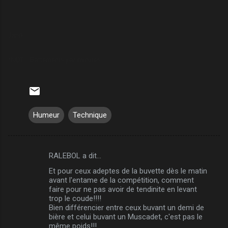
Janik
*NDT : Battements par minutes
Humeur
Technique
RALEBOL a dit…
C
Et pour ceux adeptes de la buvette dès le matin
o
avant l'entame de la compétition, comment
m
faire pour ne pas avoir de tendinite en levant
trop le coude!!!!
m
Bien différencier entre ceux buvant un demi de
bière et celui buvant un Muscadet, c'est pas le
e
même poids!!!