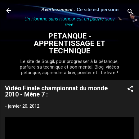
Accéder au contenu principal
Avertissement :
Ce site est personnel, indépend
Un Homme sans Humour est un pauvre sans
rêve.
PETANQUE -
APPRENTISSAGE ET
TECHNIQUE
Le site de Sougil, pour progresser à la pétanque,
parfaire sa technique et son mental. Blog, vidéos
pétanque, apprendre à tirer, pointer et... Le livre !
Vidéo Finale championnat du monde
2010 - Mène 7 :
-
janvier 20, 2012