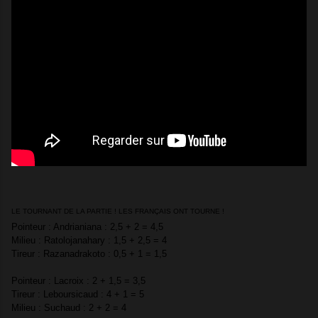
LE TOURNANT DE LA PARTIE ! LES
FRANÇAIS
ONT TOURNE !
Pointeur : Andrianiana : 2,5 + 2 = 4,5
Milieu : Ratolojanahary : 1,5 + 2,5 = 4
Tireur : Razanadrakoto : 0,5 + 1 = 1,5
Pointeur : Lacroix : 2 + 1,5 = 3,5
Tireur : Leboursicaud : 4 + 1 = 5
Milieu : Suchaud : 2 + 2 = 4