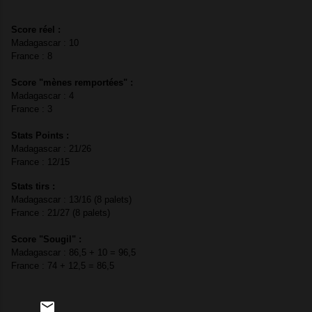
Score réel :
Madagascar : 10
France : 8
Score "mènes remportées" :
Madagascar : 4
France : 3
Stats Points :
Madagascar : 21/26
France : 12/15
Stats tirs :
Madagascar : 13/16 (8 palets)
France : 21/27 (8 palets)
Score "Sougil" :
Madagascar : 86,5 + 10 = 96,5
France : 74 + 12,5 = 86,5