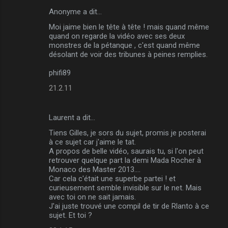
Anonyme a dit…
Moi jaime bien le tête à tête ! mais quand même
quand on regarde la vidéo avec ses deux
monstres de la pétanque , c'est quand même
désolant de voir des tribunes à peines remplies.
phifi89
21.2.11
Laurent a dit…
Tiens Gilles, je sors du sujet, promis je posterai
à ce sujet car j'aime le tat.
A propos de belle vidéo, saurais tu, si l'on peut
retrouver quelque part la demi Mada Rocher à
Monaco des Master 2013....
Car cela c'était une superbe partei ! et
curieusement semble invisible sur le net. Mais
avec toi on ne sait jamais.
J'ai juste trouvé une compil de tir de Rlanto à ce
sujet. Et toi ?