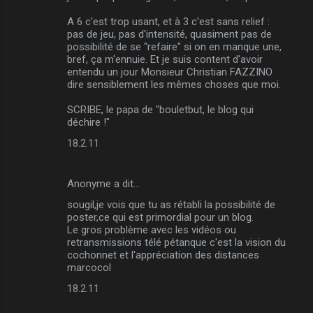
m
A 6 c'est trop usant, et à 3 c'est sans relief :
m
pas de jeu, pas d'intensité, quasiment pas de
possibilité de se "refaire" si on en manque une,
e
bref, ça m'ennuie. Et je suis content d'avoir
n
entendu un jour Monsieur Christian FAZZINO
dire sensiblement les mêmes choses que moi.
t
a
SCRIBE, le papa de "bouletbut, le blog qui
déchire !"
i
18.2.11
r
e
Anonyme a dit…
s
sougil,je vois que tu as rétabli la possibilité de
poster,ce qui est primordial pour un blog.
Le gros problème avec les vidéos ou
retransmissions télé pétanque c'est la vision du
cochonnet et l'appréciation des distances
marcocol
18.2.11