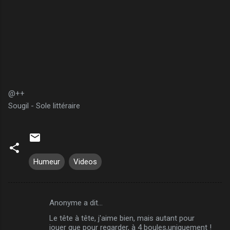
@++
Sougil - Sole littéraire
Humeur
Videos
Anonyme a dit…
C
Le tête à tête, j'aime bien, mais autant pour
o
jouer que pour regarder, à 4 boules,uniquement !