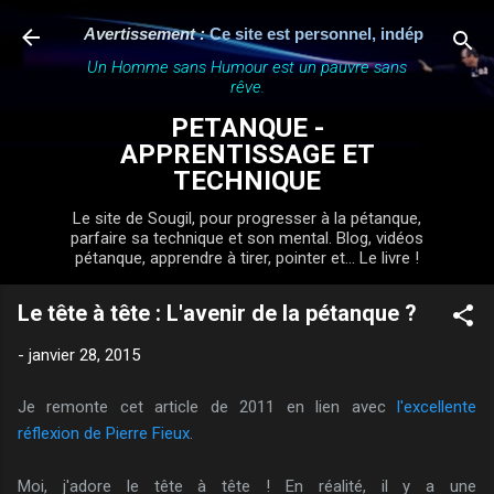
Accéder au contenu principal
Avertissement :
Ce site est personnel, indépendant et n'a 
Un Homme sans Humour est un pauvre sans
rêve.
PETANQUE -
APPRENTISSAGE ET
TECHNIQUE
Le site de Sougil, pour progresser à la pétanque,
parfaire sa technique et son mental. Blog, vidéos
pétanque, apprendre à tirer, pointer et... Le livre !
Le tête à tête : L'avenir de la pétanque ?
-
janvier 28, 2015
Je remonte cet article de 2011 en lien avec
l'excellente
réflexion de Pierre Fieux
.
Moi, j'adore le tête à tête ! En réalité, il y a une