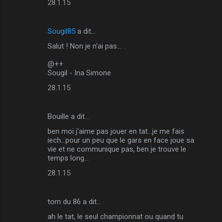
28.1.15
Sougil85
a dit…
Salut ! Non je n'ai pas...
@++
Sougil - Ina Simone
28.1.15
Bouille a dit…
ben moi j'aime pas jouer en tat...je me fais
iech...pour un peu que le gars en face joue sa
vie et ne communique pas, ben je trouve le
temps long...
28.1.15
tom du 86 a dit…
ah le tat, le seul championnat ou quand tu