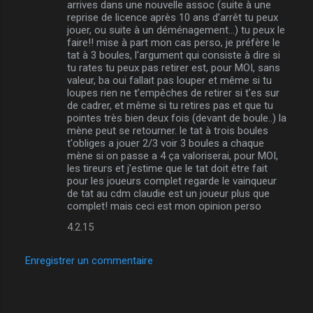
arrives dans une nouvelle assoc (suite à une
reprise de licence après 10 ans d’arrêt tu peux
jouer, ou suite à un déménagement...) tu peux le
faire!! mise à part mon cas perso, je préfère le
tat à 3 boules, l'argument qui consiste à dire si
tu rates tu peux pas retirer est, pour MOI, sans
valeur, ba oui fallait pas louper et même si tu
loupes rien ne t’empêches de retirer si t'es sur
de cadrer, et même si tu retires pas et que tu
pointes très bien deux fois (devant de boule..) la
mène peut se retourner. le tat à trois boules
t'obliges a jouer 2/3 voir 3 boules a chaque
mène si on passe a 4 ça valoriserai, pour MOI,
les tireurs et j'estime que le tat doit être fait
pour les joueurs complet regarde le vainqueur
de tat au cdm claudie est un joueur plus que
complet! mais ceci est mon opinion perso
4.2.15
Enregistrer un commentaire