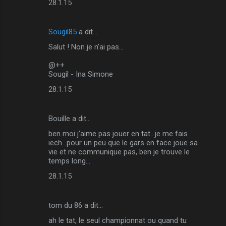
28.1.15
Sougil85
a dit…
Salut ! Non je n'ai pas...
@++
Sougil - Ina Simone
28.1.15
Bouille a dit…
ben moi j'aime pas jouer en tat...je me fais
iech...pour un peu que le gars en face joue sa
vie et ne communique pas, ben je trouve le
temps long...
28.1.15
tom du 86 a dit…
ah le tat, le seul championnat ou quand tu