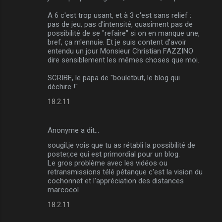
m
A 6 c'est trop usant, et à 3 c'est sans relief :
m
pas de jeu, pas d'intensité, quasiment pas de
possibilité de se "refaire" si on en manque une,
e
bref, ça m'ennuie. Et je suis content d'avoir
n
entendu un jour Monsieur Christian FAZZINO
dire sensiblement les mêmes choses que moi.
t
a
SCRIBE, le papa de "bouletbut, le blog qui
déchire !"
i
18.2.11
r
e
Anonyme a dit…
s
sougil,je vois que tu as rétabli la possibilité de
poster,ce qui est primordial pour un blog.
Le gros problème avec les vidéos ou
retransmissions télé pétanque c'est la vision du
cochonnet et l'appréciation des distances
marcocol
18.2.11