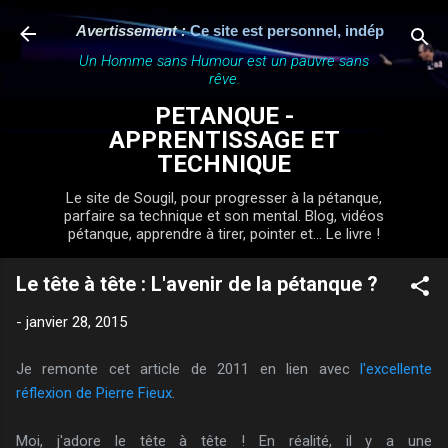
Accéder au contenu principal
Avertissement :
Ce site est personnel, indépendant et n'a
Un Homme sans Humour est un pauvre sans
rêve.
PETANQUE -
APPRENTISSAGE ET
TECHNIQUE
Le site de Sougil, pour progresser à la pétanque,
parfaire sa technique et son mental. Blog, vidéos
pétanque, apprendre à tirer, pointer et... Le livre !
Le tête à tête : L'avenir de la pétanque ?
-
janvier 28, 2015
Je remonte cet article de 2011 en lien avec
l'excellente
réflexion de Pierre Fieux
.
Moi, j'adore le tête à tête ! En réalité, il y a une