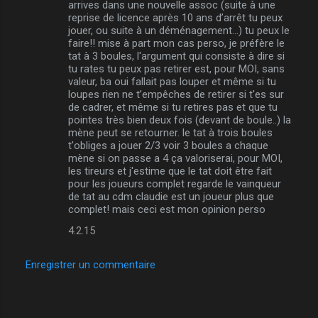
arrives dans une nouvelle assoc (suite à une
reprise de licence après 10 ans d’arrêt tu peux
jouer, ou suite à un déménagement...) tu peux le
faire!! mise à part mon cas perso, je préfère le
tat à 3 boules, l'argument qui consiste à dire si
tu rates tu peux pas retirer est, pour MOI, sans
valeur, ba oui fallait pas louper et même si tu
loupes rien ne t’empêches de retirer si t'es sur
de cadrer, et même si tu retires pas et que tu
pointes très bien deux fois (devant de boule..) la
mène peut se retourner. le tat à trois boules
t'obliges a jouer 2/3 voir 3 boules a chaque
mène si on passe a 4 ça valoriserai, pour MOI,
les tireurs et j'estime que le tat doit être fait
pour les joueurs complet regarde le vainqueur
de tat au cdm claudie est un joueur plus que
complet! mais ceci est mon opinion perso
4.2.15
Enregistrer un commentaire