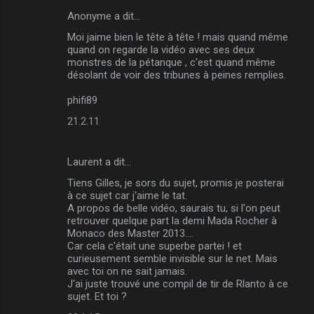
Anonyme a dit…
Moi jaime bien le tête à tête ! mais quand même
quand on regarde la vidéo avec ses deux
monstres de la pétanque , c'est quand même
désolant de voir des tribunes à peines remplies.
phifi89
21.2.11
Laurent a dit…
Tiens Gilles, je sors du sujet, promis je posterai
à ce sujet car j'aime le tat.
A propos de belle vidéo, saurais tu, si l'on peut
retrouver quelque part la demi Mada Rocher à
Monaco des Master 2013....
Car cela c'était une superbe partei ! et
curieusement semble invisible sur le net. Mais
avec toi on ne sait jamais.
J'ai juste trouvé une compil de tir de Rlanto à ce
sujet. Et toi ?