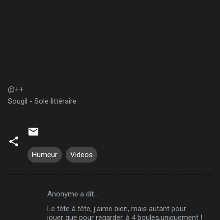
@++
Sougil - Sole littéraire
Humeur
Videos
Anonyme a dit…
C
Le tête à tête, j'aime bien, mais autant pour
o
jouer que pour regarder, à 4 boules,uniquement !