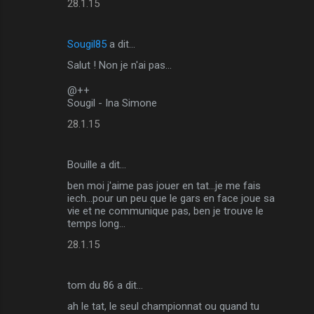
28.1.15
Sougil85
a dit…
Salut ! Non je n'ai pas...
@++
Sougil - Ina Simone
28.1.15
Bouille a dit…
ben moi j'aime pas jouer en tat...je me fais
iech...pour un peu que le gars en face joue sa
vie et ne communique pas, ben je trouve le
temps long...
28.1.15
tom du 86 a dit…
ah le tat, le seul championnat ou quand tu