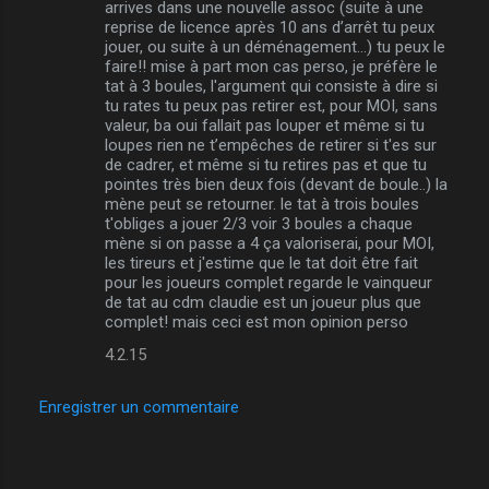
arrives dans une nouvelle assoc (suite à une
reprise de licence après 10 ans d’arrêt tu peux
jouer, ou suite à un déménagement...) tu peux le
faire!! mise à part mon cas perso, je préfère le
tat à 3 boules, l'argument qui consiste à dire si
tu rates tu peux pas retirer est, pour MOI, sans
valeur, ba oui fallait pas louper et même si tu
loupes rien ne t’empêches de retirer si t'es sur
de cadrer, et même si tu retires pas et que tu
pointes très bien deux fois (devant de boule..) la
mène peut se retourner. le tat à trois boules
t'obliges a jouer 2/3 voir 3 boules a chaque
mène si on passe a 4 ça valoriserai, pour MOI,
les tireurs et j'estime que le tat doit être fait
pour les joueurs complet regarde le vainqueur
de tat au cdm claudie est un joueur plus que
complet! mais ceci est mon opinion perso
4.2.15
Enregistrer un commentaire