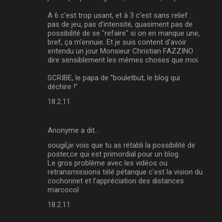
m
A 6 c'est trop usant, et à 3 c'est sans relief :
m
pas de jeu, pas d'intensité, quasiment pas de
possibilité de se "refaire" si on en manque une,
e
bref, ça m'ennuie. Et je suis content d'avoir
n
entendu un jour Monsieur Christian FAZZINO
dire sensiblement les mêmes choses que moi.
t
a
SCRIBE, le papa de "bouletbut, le blog qui
déchire !"
i
18.2.11
r
e
Anonyme a dit…
s
sougil,je vois que tu as rétabli la possibilité de
poster,ce qui est primordial pour un blog.
Le gros problème avec les vidéos ou
retransmissions télé pétanque c'est la vision du
cochonnet et l'appréciation des distances
marcocol
18.2.11