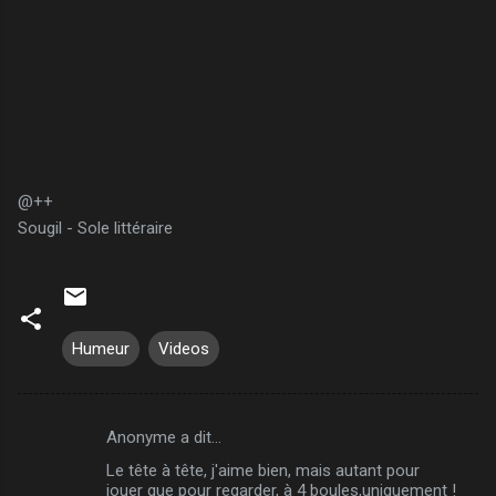
@++
Sougil - Sole littéraire
Humeur
Videos
Anonyme a dit…
C
Le tête à tête, j'aime bien, mais autant pour
o
jouer que pour regarder, à 4 boules,uniquement !