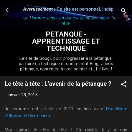
Accéder au contenu principal
Avertissement :
Ce site est personnel, indépendant et n'a
Un Homme sans Humour est un pauvre sans
rêve.
PETANQUE -
APPRENTISSAGE ET
TECHNIQUE
Le site de Sougil, pour progresser à la pétanque,
parfaire sa technique et son mental. Blog, vidéos
pétanque, apprendre à tirer, pointer et... Le livre !
Le tête à tête : L'avenir de la pétanque ?
-
janvier 28, 2015
Je remonte cet article de 2011 en lien avec
l'excellente
réflexion de Pierre Fieux
.
Moi, j'adore le tête à tête ! En réalité, il y a une