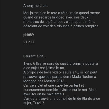
Anonyme a dit…
Moi jaime bien le tête à tête ! mais quand même
quand on regarde la vidéo avec ses deux
monstres de la pétanque , c'est quand même
désolant de voir des tribunes à peines remplies.
phifi89
21.2.11
Laurent a dit…
Tiens Gilles, je sors du sujet, promis je posterai
à ce sujet car j'aime le tat.
A propos de belle vidéo, saurais tu, si l'on peut
retrouver quelque part la demi Mada Rocher à
Monaco des Master 2013....
Car cela c'était une superbe partei ! et
curieusement semble invisible sur le net. Mais
avec toi on ne sait jamais.
J'ai juste trouvé une compil de tir de Rlanto à ce
sujet. Et toi ?