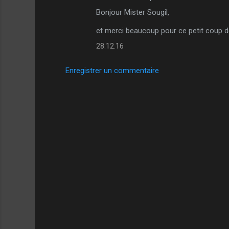
C
Bonjour Mister Sougil,
o
m
et merci beaucoup pour ce petit coup de
m
28.12.16
e
Enregistrer un commentaire
n
t
a
i
r
e
s