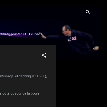
rer, pointer et... Le livre !
ntissage et technique" ! :-D ),
e côté obscur de la boule !