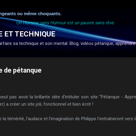
Accéder au contenu principal
eants ou même choquants.
Un Homme sans Humour est un pauvre sans rêve.
E ET TECHNIQUE
faire sa technique et son mental. Blog, vidéos pétanque, apprendre à ti
le de pétanque
peut pas avoir la brillante idée d'intituler son site "Pétanque - Appre
) a créer un site joli, fonctionnel et bien écrit !
témérité, l'audace et l'imagination de Philippe l'entraîneront vers l