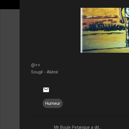
@++
Sougil - Aliéné
Humeur
Mr Boule Petanque a dit…