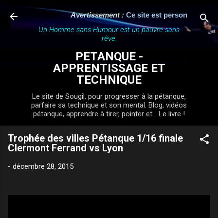
Accéder au contenu principal
Avertissement :
Ce site est personnel, indép
Un Homme sans Humour est un pauvre sans
rêve.
PETANQUE -
APPRENTISSAGE ET
TECHNIQUE
Le site de Sougil, pour progresser à la pétanque,
parfaire sa technique et son mental. Blog, vidéos
pétanque, apprendre à tirer, pointer et... Le livre !
Trophée des villes Pétanque 1/16 finale
Clermont Ferrand vs Lyon
-
décembre 28, 2015