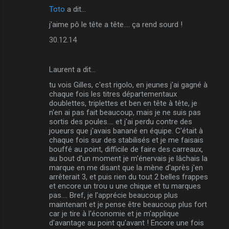
Toto
a dit…
i
j'aime pô le tête a tête.... ça rend sourd !
r
30.12.14
e
s
Laurent a dit…
tu vois Gilles, c'est rigolo, en jeunes j'ai gagné à
chaque fois les titres départementaux
doublettes, triplettes et ben en tête à tête, je
n'en ai pas fait beaucoup, mais je ne suis pas
sortis des poules.... et j'ai perdu contre des
joueurs que j'avais banané en équipe. C'était à
chaque fois sur des stabilisés et je me faisais
bouffé au point, difficile de faire des carreaux,
au bout d'un moment je m'énervais je lâchais la
marque en me disant que la mène d'après j'en
arrêterait 3, et puis rien du tout 2 belles frappes
et encore un trou u une chique et tu marques
pas.... Bref, je l'apprécie beaucoup plus
maintenant et je pense être beaucoup plus fort
car je tire à l'économie et je m'applique
d'avantage au point qu'avant ! Encore une fois