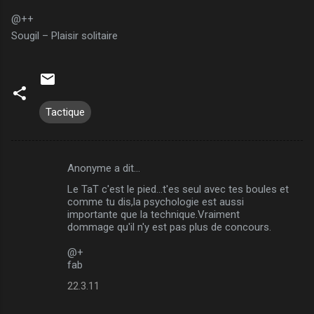
@++
Sougil – Plaisir solitaire
Tactique
Anonyme a dit…
C
Le TaT c'est le pied...t'es seul avec tes boules et
o
comme tu dis,la psychologie est aussi
m
importante que la technique.Vraiment
dommage qu'il n'y est pas plus de concours.
m
@+
e
fab
n
22.3.11
t
a