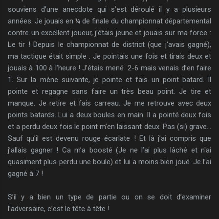
souviens d’une anecdote qui s’est déroulé il y a plusieurs
années. Je jouais en ¼ de finale du championnat départemental
contre un excellent joueur, j’étais jeune et jouais sur ma force :
Le tir ! Depuis le championnat de district (que j'avais gagné),
ma tactique était simple : Je pointais une fois et tirais deux et
jouais à 100 à l’heure ! J’étais mené 2-6 mais venais d’en faire
1. Sur la mène suivante, je pointe et fais un point batard. Il
pointe et regagne sans faire un très beau point. Je tire et
manque. Je retire et fais carreau. Je me retrouve avec deux
points batards. Lui a deux boules en main. Il a pointé deux fois
et a perdu deux fois le point m’en laissant deux. Pas (si) grave…
Sauf qu’il est devenu rouge écarlate ! Et là j’ai compris que
j’allais gagner ! Ca m’a boosté (Je ne l’ai plus lâché et n'ai
quasiment plus perdu une boule) et lui a moins bien joué. Je l’ai
gagné à 7 !
S’il y a bien un type de partie ou on se doit d’examiner
l’adversaire, c’est le tête à tête !