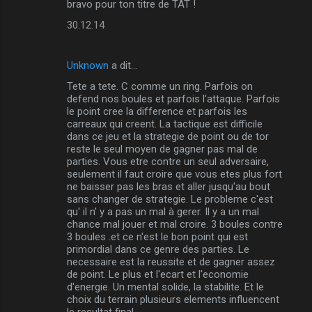
bravo pour ton titre de TAT !
30.12.14
Unknown
a dit…
Tete a tete. C comme un ring. Parfois on
defend nos boules et parfois l'attaque. Parfois
le point cree la difference et parfois les
carreaux qui creent. La tactique est difficile
dans ce jeu et la strategie de point ou de tor
reste le seul moyen de gagner pas mal de
parties. Vous etre contre un seul adversaire,
seulement il faut croire que vous etes plus fort
ne baisser pas les bras et aller jusqu'au bout
sans changer de strategie. Le probleme c'est
qu' il n' y a pas un mal à gerer. Il y a un mal
chance mal jouer et mal croire. 3 boules contre
3 boules .et ce n'est le bon point qui est
primordial dans ce genre des parties. Le
necessaire est la reussite et de gagner assez
de point. Le plus et l'ecart et l'economie
d'energie. Un mental solide, la stabilite. Et le
choix du terrain plusieurs elements influencent
le resultat final.