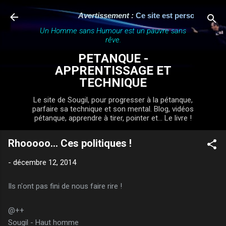
Accéder au contenu principal
Avertissement :
Ce site est personnel, indé
Un Homme sans Humour est un pauvre sans
rêve.
PETANQUE -
APPRENTISSAGE ET
TECHNIQUE
Le site de Sougil, pour progresser à la pétanque,
parfaire sa technique et son mental. Blog, vidéos
pétanque, apprendre à tirer, pointer et... Le livre !
Rhooooo... Ces politiques !
-
décembre 12, 2014
Ils n'ont pas fini de nous faire rire !
@++
Sougil - Haut homme