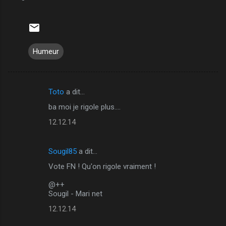
Humeur
Toto
a dit…
C
ba moi je rigole plus....
o
12.12.14
m
m
Sougil85
a dit…
e
Vote FN ! Qu'on rigole vraiment !
n
t
@++
Sougil - Mari net
a
12.12.14
i
r