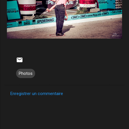
Photos
Enregistrer un commentaire
C
o
m
m