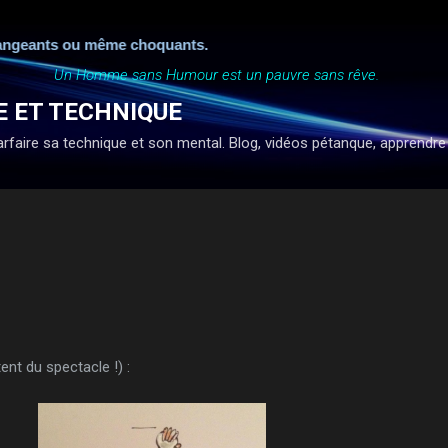
Accéder au contenu principal
geants ou même choquants.
Un Homme sans Humour est un pauvre sans rêve.
E ET TECHNIQUE
faire sa technique et son mental. Blog, vidéos pétanque, apprendre à ti
ent du spectacle !) :