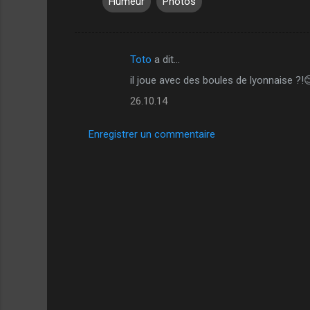
Humeur
Photos
Toto
a dit…
C
il joue avec des boules de lyonnaise ?!
o
26.10.14
m
m
Enregistrer un commentaire
e
n
t
a
i
r
e
s