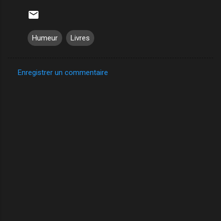
Humeur
Livres
Enregistrer un commentaire
C
o
m
m
e
n
t
a
i
r
e