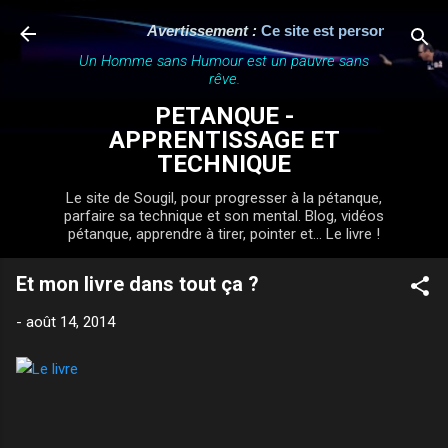
Accéder au contenu principal
Avertissement :
Ce site est personnel, indép
Un Homme sans Humour est un pauvre sans
rêve.
PETANQUE -
APPRENTISSAGE ET
TECHNIQUE
Le site de Sougil, pour progresser à la pétanque,
parfaire sa technique et son mental. Blog, vidéos
pétanque, apprendre à tirer, pointer et... Le livre !
Et mon livre dans tout ça ?
-
août 14, 2014