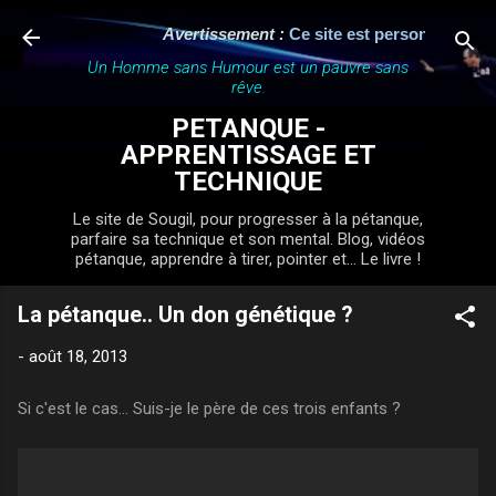
Accéder au contenu principal
Avertissement :
Ce site est personnel, indép
Un Homme sans Humour est un pauvre sans
rêve.
PETANQUE -
APPRENTISSAGE ET
TECHNIQUE
Le site de Sougil, pour progresser à la pétanque,
parfaire sa technique et son mental. Blog, vidéos
pétanque, apprendre à tirer, pointer et... Le livre !
La pétanque.. Un don génétique ?
-
août 18, 2013
Si c'est le cas... Suis-je le père de ces trois enfants ?