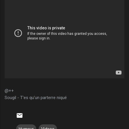
@++
Sougil - T'es qu'un parterre niqué
Humeur
Videos