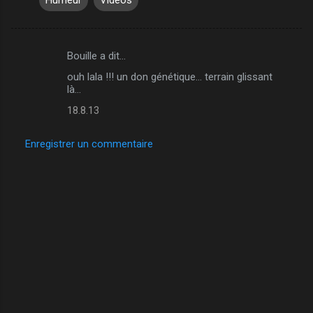
Bouille a dit…
C
ouh lala !!! un don génétique... terrain glissant
o
là...
m
18.8.13
m
e
Enregistrer un commentaire
n
t
a
i
r
e
s