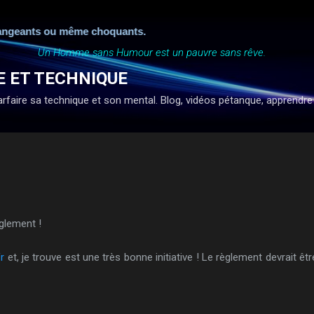
Accéder au contenu principal
angeants ou même choquants.
Un Homme sans Humour est un pauvre sans rêve.
E ET TECHNIQUE
faire sa technique et son mental. Blog, vidéos pétanque, apprendre à ti
glement !
r
et, je trouve est une très bonne initiative ! Le règlement devrait êt