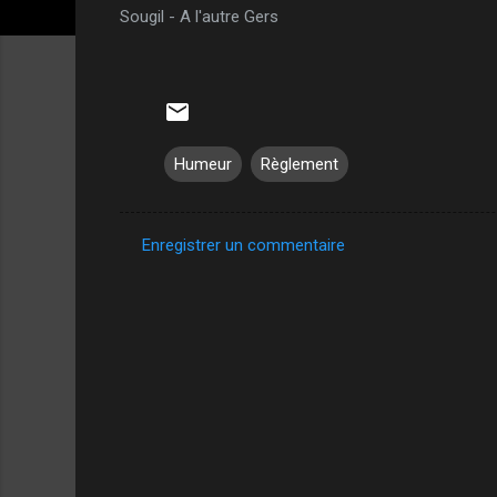
Sougil - A l'autre Gers
Humeur
Règlement
Enregistrer un commentaire
C
o
m
m
e
n
t
a