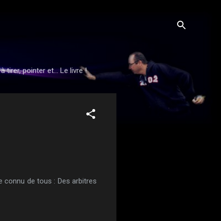
rer, pointer et... Le livre !
re connu de tous : Des arbitres