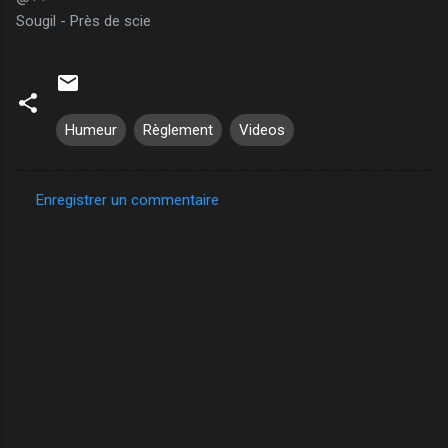
Sougil - Près de scie
Humeur
Règlement
Videos
Enregistrer un commentaire
C
o
m
m
e
n
t
a
i