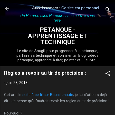
Accéder au contenu principal
Avertissement :
Ce site est personnel, indépenda
Un Homme sans Humour est un pauvre sans
rêve.
PETANQUE -
APPRENTISSAGE ET
TECHNIQUE
Le site de Sougil, pour progresser à la pétanque,
parfaire sa technique et son mental. Blog, vidéos
pétanque, apprendre à tirer, pointer et... Le livre !
Règles à revoir au tir de précision :
-
juin 28, 2013
Cet article
suite à ce fil sur Boulistenaute
, je l'ai d'ailleurs déjà
dit... Je pense qu'il faudrait revoir les règles du tir de précision !
Pourquoi ?