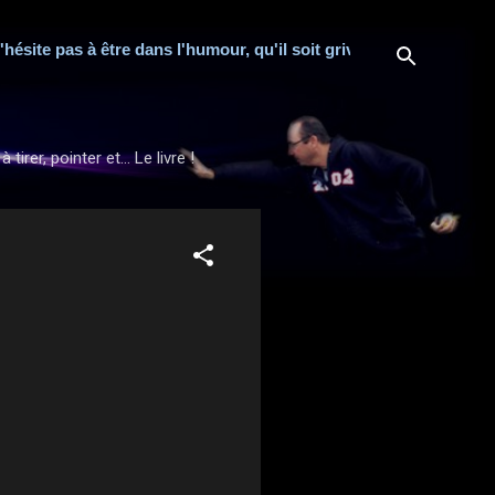
'hésite pas à être dans l'humour, qu'il soit grivois ou potache.
rer, pointer et... Le livre !