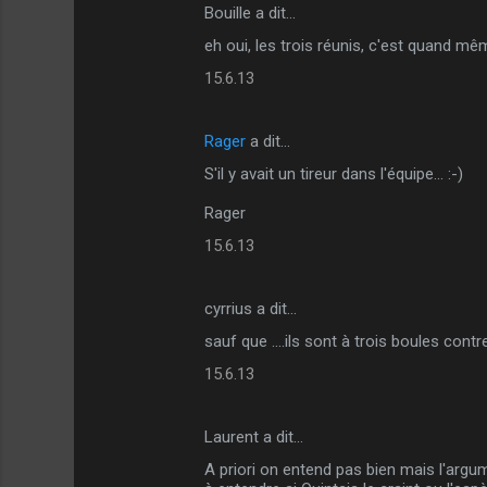
Bouille a dit…
C
eh oui, les trois réunis, c'est quand mêm
o
15.6.13
m
m
Rager
a dit…
e
S'il y avait un tireur dans l'équipe... :-)
n
t
Rager
a
15.6.13
i
r
cyrrius a dit…
e
sauf que ....ils sont à trois boules cont
s
15.6.13
Laurent a dit…
A priori on entend pas bien mais l'argu