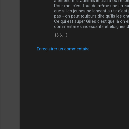
à entendre si Quintais le craint ou l'espèr
Pour moi c'est tout de m^me une erreur d
que si les jeunes se lancent au tir c'es
pas - on peut toujours dire qu'ils les ont 
Ce qui est super Gilles c'est que là on
commentaires incessants et éloignés de 
16.6.13
Enregistrer un commentaire