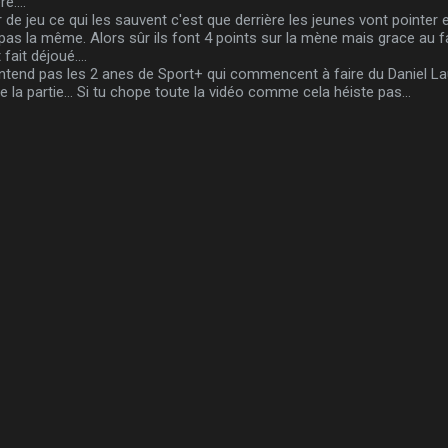
e....
e jeu ce qui les sauvent c'est que derrière les jeunes vont pointer et 
t pas la même. Alors sûr ils font 4 points sur la mène mais grace au fa
fait déjoué....
 entend pas les 2 anes de Sport+ qui commencent à faire du Daniel La
la partie... Si tu chope toute la vidéo comme cela héiste pas...