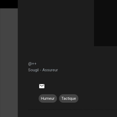
@++
Sougil - Assureur
Humeur
Tactique