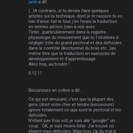
janik
a dit…
(...)A contrario, si tu devais faire quelques
articles sur la technique, dont je te rassure tu es
loin d'avoir fait le tour, j'en ferais la traduction
en termes ad hoc (rien à voir avec
Tintin...)particulièrement dans le registre
physiologie du mouvement que tu t'obstines à
négliger (rôle du grand pectoral et des deltoïdes
dans le contrôle directionnel du bras etc...)au
même titre que la traduction en exercices de
développement et d'apprentissage.
Allez hop, au boulot !
8.12.11
Bisounours en colère a dit…
Ce qui est amusant, c'est que la plupart des
gens (dont votre cher et tendre bisounours)
ignore totalement ce que sont le pectoral et les
deltoïdes.
N'étant pas trop sot, je suis allé "googler" un
coup... OK, je suis moins bête. J'ai trouvé où
étaient mes deltoïdes. Mais bon, j'ai du mal à