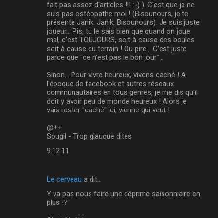
fait pas assez d'articles !!! :-) ). C'est que je ne
suis pas ostéopathe moi ! (Bisounours, je te
présente Janik. Janik, Bisounours). Je suis juste
joueur... Pis, tu le sais bien que quand on joue
mal, c'est TOUJOURS, soit à cause des boules
soit à cause du terrain ! Ou pire... C'est juste
parce que "ce n'est pas le bon jour"...
Sinon... Pour vivre heureux, vivons caché ! A
l'époque de facebook et autres réseaux
communautaires en tous genres, je me dis qu'il
doit y avoir peu de monde heureux ! Alors je
vais rester "caché" ici, vienne qui veut !
@++
Sougil - Trop glauque dites
9.12.11
Le cerveau
a dit…
Y va pas nous faire une déprime saisonniaire en
plus !?