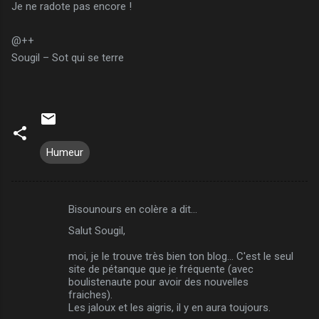
Je ne radote pas encore !
@++
Sougil – Sot qui se terre
Humeur
Bisounours en colère a dit…
C
Salut Sougil,
o
m
moi, je le trouve très bien ton blog... C'est le seul
site de pétanque que je fréquente (avec
m
boulistenaute pour avoir des nouvelles
fraiches).
e
Les jaloux et les aigris, il y en aura toujours.
n