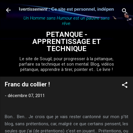
Accéder au contenu principal
Avertissement :
Ce site est personnel, indépendant et n'a auc
Un Homme sans Humour est un pauvre sans
rêve.
PETANQUE -
APPRENTISSAGE ET
TECHNIQUE
Le site de Sougil, pour progresser à la pétanque,
parfaire sa technique et son mental. Blog, vidéos
pétanque, apprendre à tirer, pointer et... Le livre !
Franc du collier !
-
décembre 07, 2011
Bon… Ben… Je crois que je vais rester cantonné sur mon p’tit
blog, sans prétentions, car, malgré ce que certains pensent, les
seules que j’ai (de prétentions) c’est en jouant… Prétentions, ou