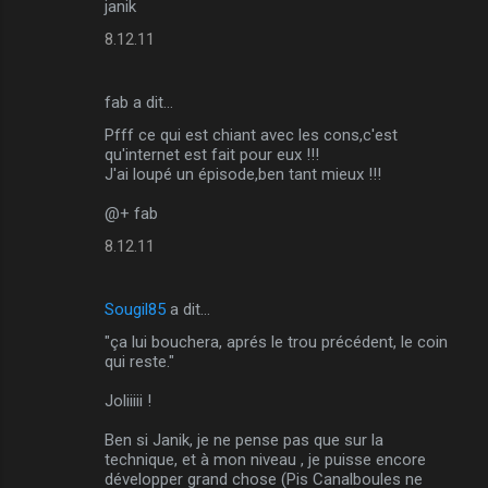
janik
8.12.11
fab a dit…
Pfff ce qui est chiant avec les cons,c'est
qu'internet est fait pour eux !!!
J'ai loupé un épisode,ben tant mieux !!!
@+ fab
8.12.11
Sougil85
a dit…
"ça lui bouchera, aprés le trou précédent, le coin
qui reste."
Joliiiii !
Ben si Janik, je ne pense pas que sur la
technique, et à mon niveau , je puisse encore
développer grand chose (Pis Canalboules ne