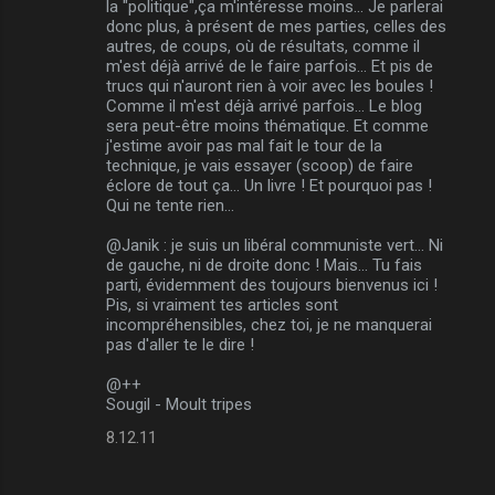
la "politique",ça m'intéresse moins... Je parlerai
donc plus, à présent de mes parties, celles des
autres, de coups, où de résultats, comme il
m'est déjà arrivé de le faire parfois... Et pis de
trucs qui n'auront rien à voir avec les boules !
Comme il m'est déjà arrivé parfois... Le blog
sera peut-être moins thématique. Et comme
j'estime avoir pas mal fait le tour de la
technique, je vais essayer (scoop) de faire
éclore de tout ça... Un livre ! Et pourquoi pas !
Qui ne tente rien...
@Janik : je suis un libéral communiste vert... Ni
de gauche, ni de droite donc ! Mais... Tu fais
parti, évidemment des toujours bienvenus ici !
Pis, si vraiment tes articles sont
incompréhensibles, chez toi, je ne manquerai
pas d'aller te le dire !
@++
Sougil - Moult tripes
8.12.11