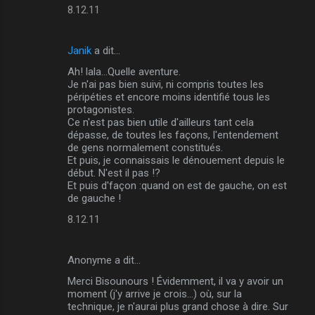
8.12.11
t
a
Janik
a dit…
i
Ah! lala...Quelle aventure.
r
Je n'ai pas bien suivi, ni compris toutes les
e
péripéties et encore moins identifié tous les
protagonistes.
s
Ce n'est pas bien utile d'ailleurs tant cela
dépasse, de toutes les façons, l'entendement
de gens normalement constitués.
Et puis, je connaissais le dénouement depuis le
début. N'est il pas !?
Et puis d'façon :quand on est de gauche, on est
de gauche !
8.12.11
Anonyme a dit…
Merci Bisounours ! Évidemment, il va y avoir un
moment (j'y arrive je crois...) où, sur la
technique, je n'aurai plus grand chose à dire. Sur