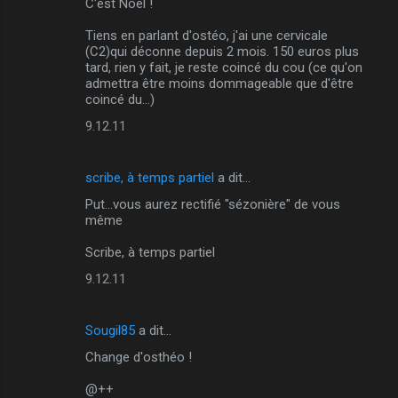
C'est Noêl !
Tiens en parlant d'ostéo, j'ai une cervicale
(C2)qui déconne depuis 2 mois. 150 euros plus
tard, rien y fait, je reste coincé du cou (ce qu'on
admettra être moins dommageable que d'être
coincé du...)
9.12.11
scribe, à temps partiel
a dit…
Put...vous aurez rectifié "sézonière" de vous
même
Scribe, à temps partiel
9.12.11
Sougil85
a dit…
Change d'osthéo !
@++