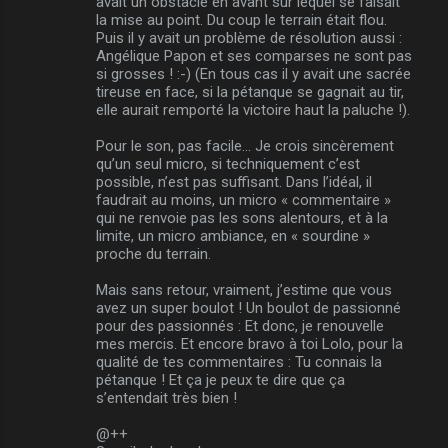
avait un obstacle en avant sur lequel se faisait
la mise au point. Du coup le terrain était flou.
Puis il y avait un problème de résolution aussi :
Angélique Papon et ses comparses ne sont pas
si grosses ! :-) (En tous cas il y avait une sacrée
tireuse en face, si la pétanque se gagnait au tir,
elle aurait remporté la victoire haut la paluche !).
Pour le son, pas facile… Je crois sincèrement
qu’un seul micro, si techniquement c’est
possible, n’est pas suffisant. Dans l’idéal, il
faudrait au moins, un micro « commentaire »
qui ne renvoie pas les sons alentours, et à la
limite, un micro ambiance, en « sourdine »
proche du terrain.
Mais sans retour, vraiment, j’estime que vous
avez un super boulot ! Un boulot de passionné
pour des passionnés : Et donc, je renouvelle
mes mercis. Et encore bravo à toi Lolo, pour la
qualité de tes commentaires : Tu connais la
pétanque ! Et ça je peux te dire que ça
s’entendait très bien !
@++