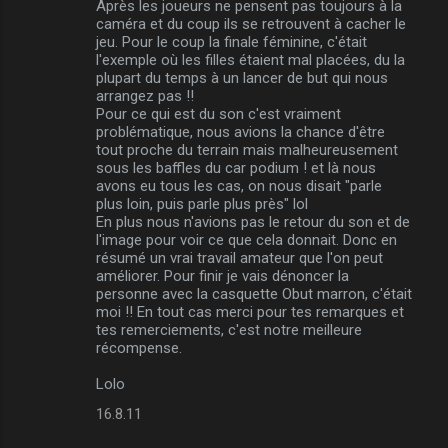
n
Après les joueurs ne pensent pas toujours à la
caméra et du coup ils se retrouvent à cacher le
t
jeu. Pour le coup la finale féminine, c'était
a
l'exemple où les filles étaient mal placées, du la
plupart du temps à un lancer de but qui nous
i
arrangez pas !!
r
Pour ce qui est du son c'est vraiment
problématique, nous avions la chance d'être
e
tout proche du terrain mais malheureusement
s
sous les baffles du car podium ! et là nous
avons eu tous les cas, on nous disait "parle
plus loin, puis parle plus près" lol
En plus nous n'avions pas le retour du son et de
l'image pour voir ce que cela donnait. Donc en
résumé un vrai travail amateur que l'on peut
améliorer. Pour finir je vais dénoncer la
personne avec la casquette Obut marron, c'était
moi !! En tout cas merci pour tes remarques et
tes remerciements, c'est notre meilleure
récompense.
Lolo
16.8.11