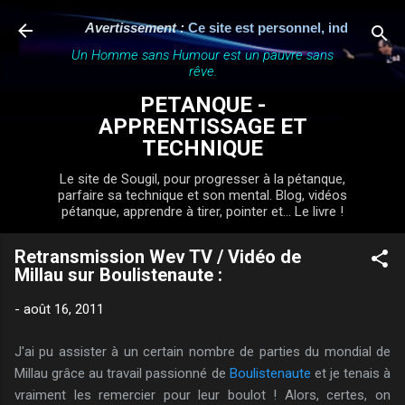
Accéder au contenu principal
Avertissement :
Ce site est personnel, indépendant et 
Un Homme sans Humour est un pauvre sans
rêve.
PETANQUE -
APPRENTISSAGE ET
TECHNIQUE
Le site de Sougil, pour progresser à la pétanque,
parfaire sa technique et son mental. Blog, vidéos
pétanque, apprendre à tirer, pointer et... Le livre !
Retransmission Wev TV / Vidéo de
Millau sur Boulistenaute :
-
août 16, 2011
J'ai pu assister à un certain nombre de parties du mondial de
Millau grâce au travail passionné de
Boulistenaute
et je tenais à
vraiment les remercier pour leur boulot ! Alors, certes, on