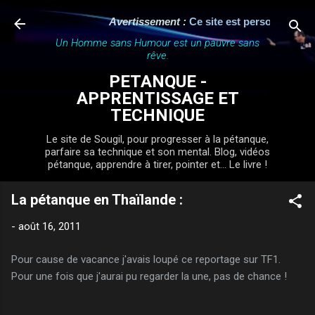
Accéder au contenu princi
Avertissement :
Ce site est personnel, indépe
Un Homme sans Humour est un pauvre sans
rêve.
PETANQUE -
APPRENTISSAGE ET
TECHNIQUE
Le site de Sougil, pour progresser à la pétanque,
parfaire sa technique et son mental. Blog, vidéos
pétanque, apprendre à tirer, pointer et... Le livre !
La pétanque en Thaïlande :
-
août 16, 2011
Pour cause de vacance j'avais loupé ce reportage sur TF1.
Pour une fois que j'aurai pu regarder la une, pas de chance !