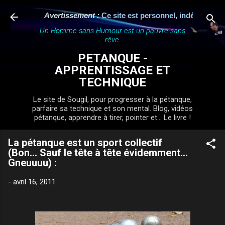
Accéder au contenu principal
Avertissement :
Ce site est personnel, indépendant et n'
Un Homme sans Humour est un pauvre sans
rêve.
PETANQUE -
APPRENTISSAGE ET
TECHNIQUE
Le site de Sougil, pour progresser à la pétanque,
parfaire sa technique et son mental. Blog, vidéos
pétanque, apprendre à tirer, pointer et... Le livre !
La pétanque est un sport collectif
(Bon… Sauf le tête à tête évidemment…
Gneuuuu) :
-
avril 16, 2011