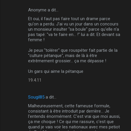
Anonyme a dit…
Et oui, il faut pas faire tout un drame parce
qu'on a perdu. J'ai vu un jour dans un concours
un monsieur insulter "sa boule" parce qu'elle n'a
pas tapé: "va te faire en... !" lui a dit. Et devant sa
femme !
Je peux "tolérer" que rouspéter fait partie de la
"culture pétanque", mais de là à être
extrêmement grossier... ça me dépasse !
Un gars qui aime la pétanque
19.4.11
Sougil85
a dit…
Malheureusement, cette fameuse formule,
consistant à être introduit par derrière... Je
l'entends énormément. C'est vrai que moi aussi,
ça me choque ! Ce qui me rassure, c'est que
quand je vais voir les nationaux avec mes petiot