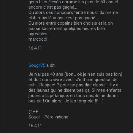
gens bien élevés comme les plus de 50 ans et
encore c'est pas gagné...
e
Ou alors ces concours "entre nous" du même
n
club mais là aussi c'est pas gagné...
Ou alors entre copains bien choisis et là on
t
passe sacrèment quelques heures bien
a
agréables.
marcocol
i
16.4.11
r
e
Sougil85
a dit…
s
Je n'ai pas 40 ans (bon... ok je n'en suis pas loin)
et doit donc vivre avec , c'est une question de
euh... Respect ? pour ne pas dire classe... Il y a
des jeunes qui ne disent pas ça. Si mes enfants
jouent à la pétanque, en tous cas, ils ne diront
pas ça ! Ou alors.. Je les torgnole !!! :-)
@++
Sougil - Père indigne
16.4.11