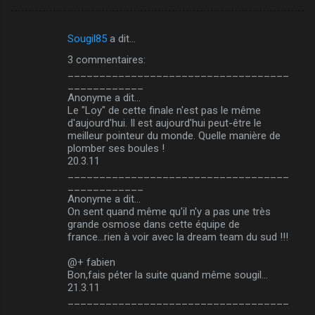
Sougil85
a dit…
C
3 commentaires:
o
___________________________________
m
____________
Anonyme a dit…
m
Le "Loy" de cette finale n'est pas le même
d'aujourd'hui. Il est aujourd'hui peut-être le
e
meilleur pointeur du monde. Quelle manière de
n
plomber ses boules !
20.3.11
t
___________________________________
a
____________
Anonyme a dit…
i
On sent quand même qu'il n'y a pas une très
r
grande osmose dans cette équipe de
france...rien à voir avec la dream team du sud !!!
e
s
@+ fabien
Bon,fais péter la suite quand même sougil...
21.3.11
___________________________________
____________