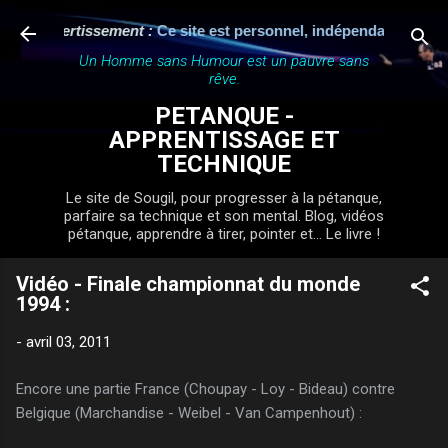
Accéder au contenu principal
Avertissement :
Ce site est personnel, indépendant et n'a aucun 
Un Homme sans Humour est un pauvre sans
rêve.
PETANQUE -
APPRENTISSAGE ET
TECHNIQUE
Le site de Sougil, pour progresser à la pétanque,
parfaire sa technique et son mental. Blog, vidéos
pétanque, apprendre à tirer, pointer et... Le livre !
Vidéo - Finale championnat du monde
1994 :
-
avril 03, 2011
Encore une partie France (Choupay - Loy - Bideau) contre
Belgique (Marchandise - Weibel -
Van Campenhout) :