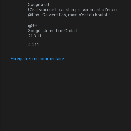
Sougil a dit…
C'est vrai que Loy est impressionnant à l'envoi...
@Fab : Ca vient Fab, mais c'est du boulot !
@++
Sougil - Jean -Luc Godart
21.3.11
4.4.11
Enregistrer un commentaire