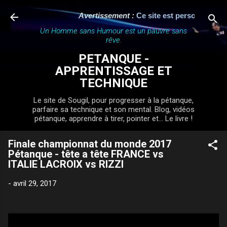
Accéder au contenu principal
Avertissement :
Ce site est personnel, indé
Un Homme sans Humour est un pauvre sans
rêve.
PETANQUE -
APPRENTISSAGE ET
TECHNIQUE
Le site de Sougil, pour progresser à la pétanque,
parfaire sa technique et son mental. Blog, vidéos
pétanque, apprendre à tirer, pointer et... Le livre !
Finale championnat du monde 2017
Pétanque - tête a tête FRANCE vs
ITALIE LACROIX vs RIZZI
-
avril 29, 2017