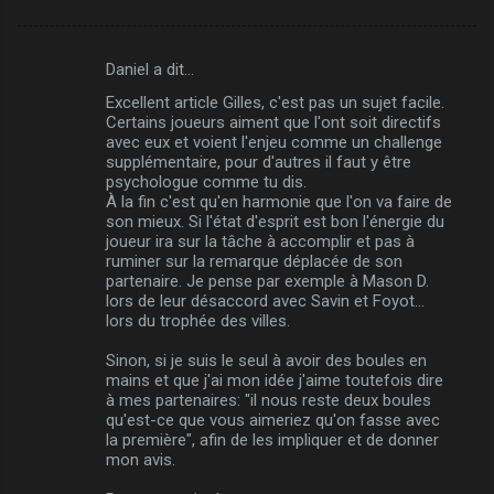
Daniel a dit…
C
Excellent article Gilles, c'est pas un sujet facile.
o
Certains joueurs aiment que l'ont soit directifs
m
avec eux et voient l'enjeu comme un challenge
supplémentaire, pour d'autres il faut y être
m
psychologue comme tu dis.
À la fin c'est qu'en harmonie que l'on va faire de
e
son mieux. Si l'état d'esprit est bon l'énergie du
n
joueur ira sur la tâche à accomplir et pas à
ruminer sur la remarque déplacée de son
t
partenaire. Je pense par exemple à Mason D.
a
lors de leur désaccord avec Savin et Foyot...
lors du trophée des villes.
i
r
Sinon, si je suis le seul à avoir des boules en
mains et que j'ai mon idée j'aime toutefois dire
e
à mes partenaires: "il nous reste deux boules
s
qu'est-ce que vous aimeriez qu'on fasse avec
la première", afin de les impliquer et de donner
mon avis.