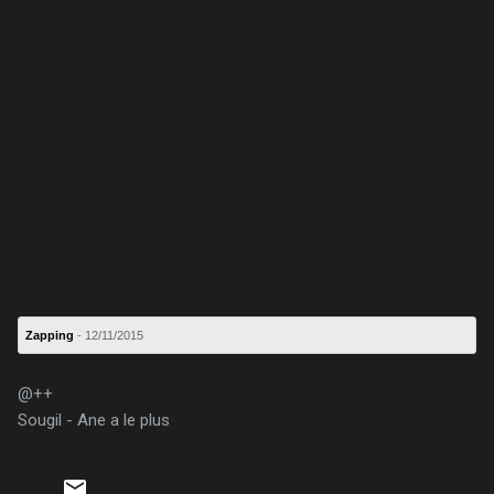
Zapping
- 12/11/2015
@++
Sougil - Ane a le plus