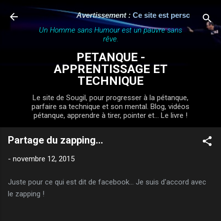
Accéder au contenu principal
Avertissement :
Ce site est personnel, indé
Un Homme sans Humour est un pauvre sans
rêve.
PETANQUE -
APPRENTISSAGE ET
TECHNIQUE
Le site de Sougil, pour progresser à la pétanque,
parfaire sa technique et son mental. Blog, vidéos
pétanque, apprendre à tirer, pointer et... Le livre !
Partage du zapping...
-
novembre 12, 2015
Juste pour ce qui est dit de facebook... Je suis d'accord avec
le zapping !