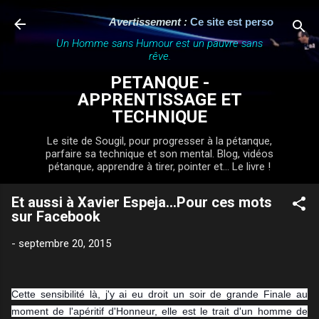
Accéder au contenu principal
Avertissement :
Ce site est personnel, indé
Un Homme sans Humour est un pauvre sans
rêve.
PETANQUE -
APPRENTISSAGE ET
TECHNIQUE
Le site de Sougil, pour progresser à la pétanque,
parfaire sa technique et son mental. Blog, vidéos
pétanque, apprendre à tirer, pointer et... Le livre !
Et aussi à Xavier Espeja...Pour ces mots
sur Facebook
-
septembre 20, 2015
Cette sensibilité là, j'y ai eu droit un soir de grande Finale au
moment de l'apéritif d'Honneur, elle est le trait d'un homme de