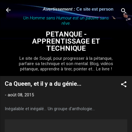
Accéder au contenu principal
Avertissement :
Ce site est personnel, indép
Un Homme sans Humour est un pauvre sans
rêve.
PETANQUE -
APPRENTISSAGE ET
TECHNIQUE
Le site de Sougil, pour progresser à la pétanque,
parfaire sa technique et son mental. Blog, vidéos
pétanque, apprendre à tirer, pointer et... Le livre !
Ca Queen, et il y a du génie...
-
août 08, 2015
Inégalable et inégalé... Un groupe d'anthologie...