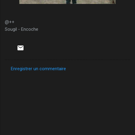
@++
Sougil - Encoche
Enregistrer un commentaire
C
o
m
m
e
n
t
a