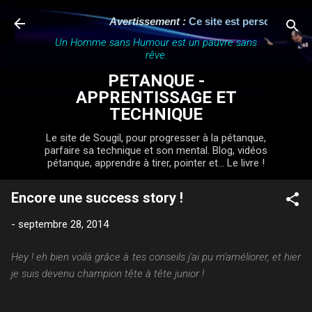
Accéder au contenu principal
Avertissement :
Ce site est personnel, indép
Un Homme sans Humour est un pauvre sans
rêve.
PETANQUE -
APPRENTISSAGE ET
TECHNIQUE
Le site de Sougil, pour progresser à la pétanque,
parfaire sa technique et son mental. Blog, vidéos
pétanque, apprendre à tirer, pointer et... Le livre !
Encore une success story !
-
septembre 28, 2014
Hey ! eh bien voilà grâce à tes conseils j'ai pu m'améliorer, et hier
je suis devenu champion tête à tête junior !