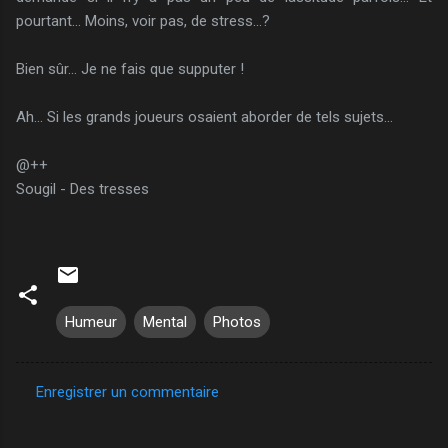
pourtant... Moins, voir pas, de stress...?
Bien sûr... Je ne fais que supputer !
Ah... Si les grands joueurs osaient aborder de tels sujets...
@++
Sougil - Des tresses
Humeur
Mental
Photos
Enregistrer un commentaire
C
o