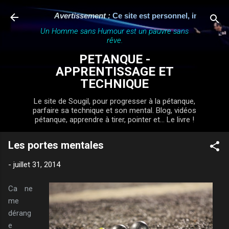
Accéder au contenu principal
Avertissement :
Ce site est personnel, indépendant e
Un Homme sans Humour est un pauvre sans
rêve.
PETANQUE -
APPRENTISSAGE ET
TECHNIQUE
Le site de Sougil, pour progresser à la pétanque,
parfaire sa technique et son mental. Blog, vidéos
pétanque, apprendre à tirer, pointer et... Le livre !
Les portes mentales
-
juillet 31, 2014
Ca ne
me
dérang
e