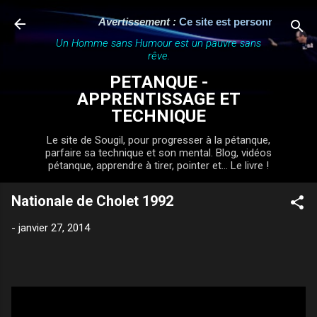
Accéder au contenu principal
Avertissement :
Ce site est personnel, indépe
Un Homme sans Humour est un pauvre sans
rêve.
PETANQUE -
APPRENTISSAGE ET
TECHNIQUE
Le site de Sougil, pour progresser à la pétanque,
parfaire sa technique et son mental. Blog, vidéos
pétanque, apprendre à tirer, pointer et... Le livre !
Nationale de Cholet 1992
-
janvier 27, 2014