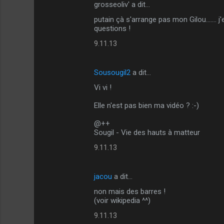
grosseoliv' a dit…
C
putain çà s'arrange pas mon Gilou....... j
o
questions !
m
9.11.13
m
e
Sousougil2
a dit…
n
Vi vi !
t
Elle n'est pas bien ma vidéo ? :-)
a
i
@++
Sougil - Vie des hauts à matteur
r
9.11.13
e
s
jacou
a dit…
non mais des barres !
(voir wikipedia ^^)
9.11.13