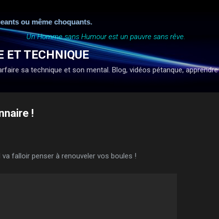
Accéder au contenu principal
ts ou même choquants.
Un Homme sans Humour est un pauvre sans rêve.
E ET TECHNIQUE
faire sa technique et son mental. Blog, vidéos pétanque, apprendre à ti
naire !
l va falloir penser à renouveler vos boules !