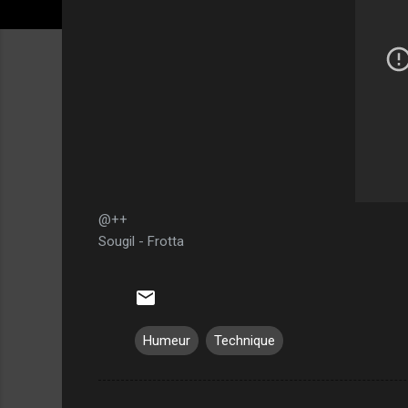
@++
Sougil - Frotta
Humeur
Technique