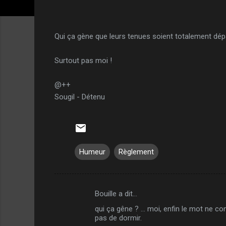
Qui ça gène que leurs tenues soient totalement dépa
Surtout pas moi !
@++
Sougil - Détenu
Humeur
Règlement
Bouille a dit…
C
qui ça gêne ? ... moi, enfin le mot ne c
o
pas de dormir.