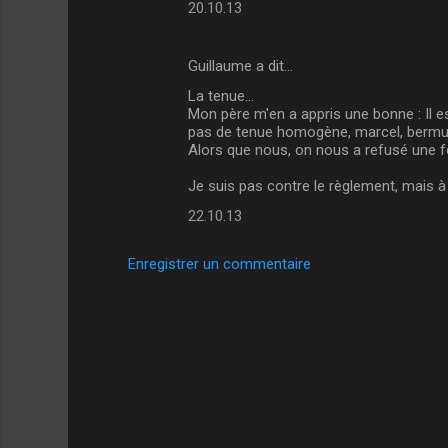
20.10.13
Guillaume a dit…
La tenue...
Mon père m'en a appris une bonne : Il es
pas de tenue homogène, marcel, bermud
Alors que nous, on nous a refusé une fé
Je suis pas contre le règlement, mais à 
22.10.13
Enregistrer un commentaire