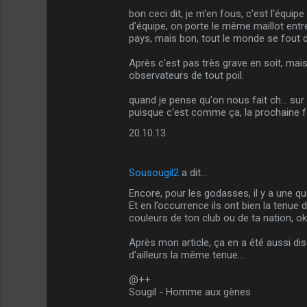
m
bon ceci dit, je m'en fous, c'est l'équip
m
d'équipe, on porte le même maillot entr
pays, mais bon, tout le monde se fout d
e
n
Après c'est pas très grave en soit, mais
observateurs de tout poil.
t
a
quand je pense qu'on nous fait ch... sur
puisque c'est comme ça, la prochaine fois
i
20.10.13
r
e
Sousougil2
a dit…
s
Encore, pour les godasses, il y a une que
Et en l’occurrence ils ont bien la tenue 
couleurs de ton club ou de ta nation, o
Après mon article, ça en a été aussi disc
d'ailleurs la même tenue...
@++
Sougil - Homme aux gènes