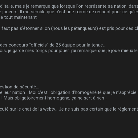
e d'Italie, mais je remarque que lorsque l'on représente sa nation, dan
e joueurs. Il me semble que c'est une forme de respect pour ce qu'est
e tout maintenant...
 faut pas s'étonner si on (nous les pétanqueurs) est pris pour des c
 des concours "officiels" de 25 équipe pour la tenue...
, je garde mes tongs pour jouer, j'ai remarqué que je joue mieux les or
stion de sécurité...
de leur nation... Moi c'est l'obligation d'homogénéité que je n'apprécie
k ! Mais obligatoirement homogène, ça ne sert à rien !
uté sur le chat de la webtv... Je ne suis pas certain que le règlement