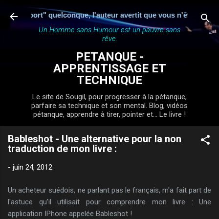
Accéder au contenu principal
re un "rapport" quelconque, l'auteur avertit que vous n'êtes nul
Un Homme sans Humour est un pauvre sans
rêve.
PETANQUE -
APPRENTISSAGE ET
TECHNIQUE
Le site de Sougil, pour progresser à la pétanque,
parfaire sa technique et son mental. Blog, vidéos
pétanque, apprendre à tirer, pointer et... Le livre !
Bableshot - Une alternative pour la non
traduction de mon livre :
-
juin 24, 2012
Un acheteur suédois, ne parlant pas le français, m'a fait part de
l'astuce qu'il utilisait pour comprendre mon livre : Une
application IPhone appelée Bableshot !