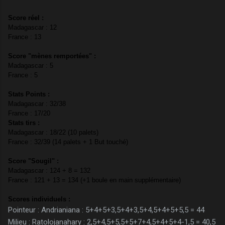
Score réel :
Madagascar : 12
France : 13
Score "mènes remportées" :
Madagascar : 5
France : 5
Stats Points :
Madagascar : 32/38
France : 17/20
Stats tirs :
Madagascar : 18/22 (10 palets)
France : 32/39 (14 palets + 1 But touché)
Score "Sougil" :
Madagascar : 124 + 8 = 132
France : 121 + 13 = 134 (+1 boule en main supplémentaire)
Scores individuels :
Pointeur : Andrianiana : 5+4+5+3,5+4+3,5+4,5+4+5+5,5 = 44
Milieu : Ratolojanahary : 2,5+4,5+5,5+5+7+4,5+4+5+4-1,5 = 40,5