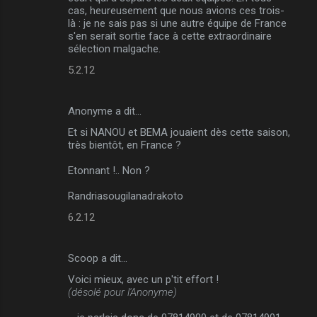
cas, heureusement que nous avions ces trois-
m
là : je ne sais pas si une autre équipe de France
s'en serait sortie face à cette extraordinaire
e
sélection malgache.
n
5.2.12
t
a
Anonyme a dit…
i
Et si NANOU et BEMA jouaient dès cette saison,
r
très bientôt, en France ?
e
Etonnant !.. Non ?
s
Randriasougilanadrakoto
6.2.12
Scoop a dit…
Voici mieux, avec un p'tit effort !
(désolé pour l'Anonyme)