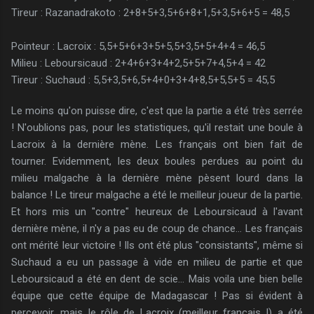
Tireur : Razanadrakoto : 2+8+5+3,5+6+8+1,5+3,5+6+5 = 48,5
Pointeur : Lacroix : 5,5+5+6+3+5+5,5+3,5+5+4+4 = 46,5
Milieu : Leboursicaud : 2+4+6+3+4+2,5+5+7+4,5+4 = 42
Tireur : Suchaud : 5,5+3,5+6,5+4+0+3+4+8,5+5,5+5 = 45,5
Le moins qu'on puisse dire, c'est que la partie a été très serrée
! N'oublions pas, pour les statistiques, qu'il restait une boule à
Lacroix à la dernière mène. Les français ont bien fait de
tourner. Evidemment, les deux boules perdues au point du
milieu malgache à la dernière mène pèsent lourd dans la
balance ! Le tireur malgache a été le meilleur joueur de la partie.
Et hors mis un "contre" heureux de Leboursicaud à l'avant
dernière mène, il n'y a pas eu de coup de chance... Les français
ont mérité leur victoire ! Ils ont été plus "consistants", même si
Suchaud a eu un passage à vide en milieu de partie et que
Leboursicaud a été en dent de scie... Mais voila une bien belle
équipe que cette équipe de Madagascar ! Pas si évident à
percevoir, mais le rôle de Lacroix (meilleur français !) a été