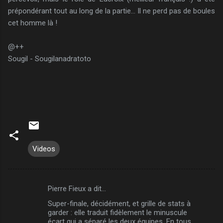
prépondérant tout au long de la partie... Il ne perd pas de boules
cet homme là !
@++
Sougil - Sougilanadratoto
Videos
Pierre Fieux a dit…
C
Super-finale, décidément, et grille de stats à
o
garder : elle traduit fidèlement le minuscule
m
écart qui a séparé les deux équipes. En tous