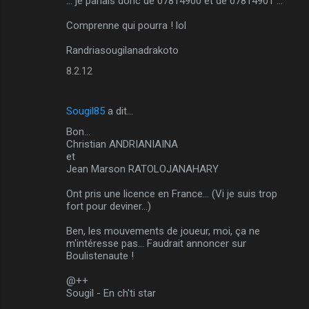
... je parlais donc de 07814900 et de 07814901 ...
Comprenne qui pourra ! lol
Randriasougilanadrakoto
8.2.12
Sougil85
a dit…
Bon...
Christian ANDRIANIAINA
et
Jean Marson RATOLOJANAHARY
Ont pris une licence en France... (Vi je suis trop
fort pour deviner...)
Ben, les mouvements de joueur, moi, ça ne
m'intéresse pas... Faudrait annoncer sur
Boulistenaute !
@++
Sougil - En ch'ti star