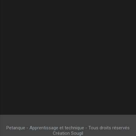
Petanque - Apprentissage et technique - Tous droits réservés
Création Sougil