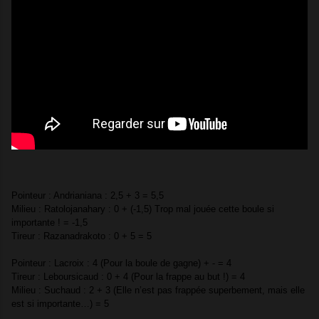
Pointeur : Andrianiana : 2,5 + 3 = 5,5
Milieu : Ratolojanahary : 0 + (-1,5) Trop mal jouée cette boule si
importante ! = -1,5
Tireur : Razanadrakoto : 0 + 5 = 5
Pointeur : Lacroix : 4 (Pour la boule de gagne) + - = 4
Tireur : Leboursicaud : 0 + 4 (Pour la frappe au but !) = 4
Milieu : Suchaud : 2 + 3 (Elle n’est pas frappée superbement, mais elle
est si importante…) = 5