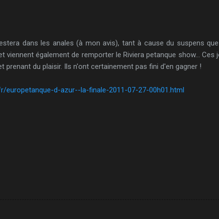
stera dans les anales (à mon avis), tant à cause du suspens que 
viennent également de remporter le Riviera petanque show... Ces jo
t prenant du plaisir. Ils n'ont certainement pas fini d'en gagner !
.fr/europetanque-d-azur--la-finale-2011-07-27-00h01.html