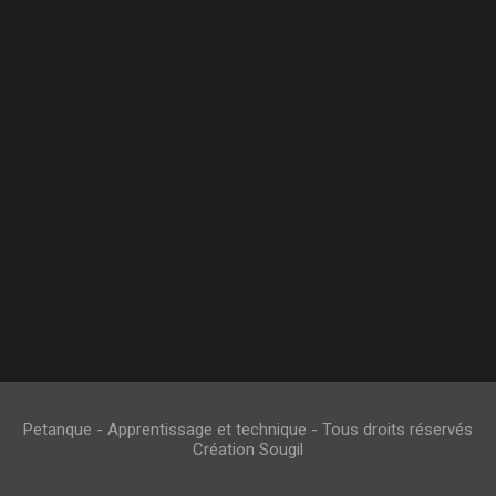
Petanque - Apprentissage et technique - Tous droits réservés
Création Sougil