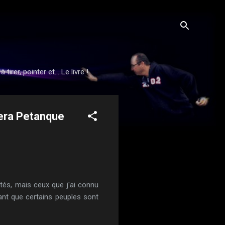
rer, pointer et... Le livre !
iera Petanque
tés, mais ceux que j'ai connu
dant que certains peuples sont