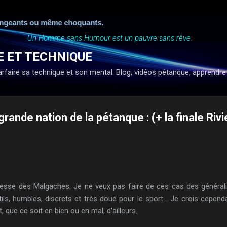
Accéder au contenu principal
geants ou même choquants.
Un Homme sans Humour est un pauvre sans rêve.
E ET TECHNIQUE
faire sa technique et son mental. Blog, vidéos pétanque, apprendre à ti
ande nation de la pétanque : (+ la finale Riv
esse des Malgaches. Je ne veux pas faire de ces cas des générali
ils, humbles, discrets et très doué pour le sport... Je crois cepen
 que ce soit en bien ou en mal, d'ailleurs.