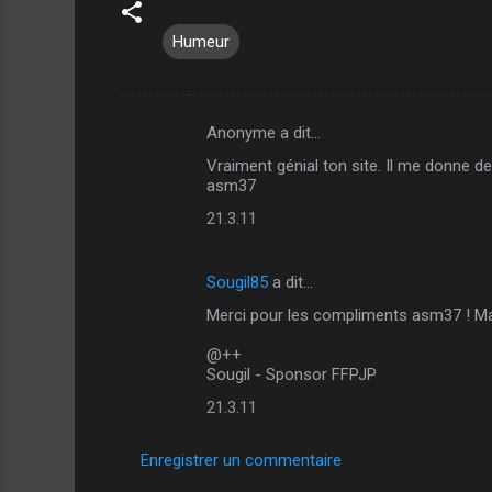
Humeur
Anonyme a dit…
C
Vraiment génial ton site. Il me donne d
o
asm37
m
21.3.11
m
e
Sougil85
a dit…
n
Merci pour les compliments asm37 ! Mais,
t
@++
a
Sougil - Sponsor FFPJP
i
21.3.11
r
e
Enregistrer un commentaire
s