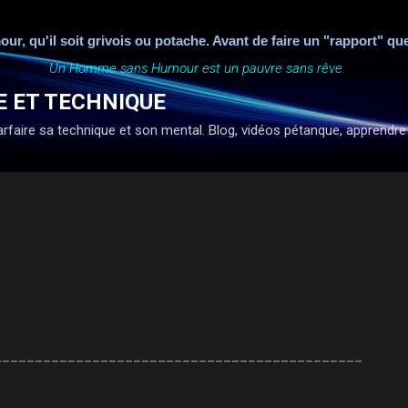
Accéder au contenu principal
'il soit grivois ou potache. Avant de faire un "rapport" quelcon
Un Homme sans Humour est un pauvre sans rêve.
E ET TECHNIQUE
faire sa technique et son mental. Blog, vidéos pétanque, apprendre à ti
_____________________________________________