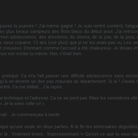
ai passé la journée ! J’ai même gagné ! Je suis rentré content, fatig
es plus beaux campeurs des flots bleus du début aout. J’ai retrouv
mon adolescence, des émotions, du stress, de la joie, de la peur,
s vieux copains. 13 ans (voir plus) que je ne les avais pas vu. Les v
nt creusées. Etonnant comme l’accueil a été chaleureux. Je devais êt
nce est restée la même. Hier, c’était bien.
’ai pratiqué. Ca m’a fait passer une difficile adolescence sans en
qu’à en devenir un des pas mauvais du département. Si si ! J’avais 
rêté. Ca me titillait… J’ai repris.
a technique et l’adresse. Ca ne se perd pas. Mais les sensations elle
 Je la sens celle-ci! »
nait… Je commençais à sentir.
qué qu'une seule en deux parties. A la fin les adversaires dégoûtes
Ben là… Vraiment bravo… Impressionnant !» Qu’est-ce que tu veux ré