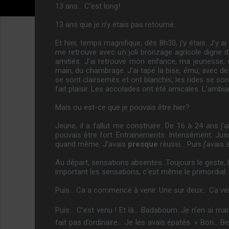
13 ans… C’est long!
13 ans que je n’y étais pas retourné.
Et hier, temps magnifique, dés 8h30, j’y étais. J’y 
me retrouve avec un joli bronzage agricole digne d
amitiés. J’ai retrouvé mon enfance, ma jeunesse, 
main, du chambrage. J’ai tapé la bise, ému, avec de
se sont clairsemés et ont blanchis, les rides se so
fait plaisir. Les accolades ont été amicales. L’ambia
Mais ou est-ce que je pouvais être hier?
Jeune, il a fallut me construire. De 16 à 24 ans j
pouvais être fort. Entrainements. Intensément. Jus
quand même. J’avais
presque
réussi… Puis j’avais ar
Au départ, sensations absentes. Toujours le geste, l
important les sensations, c’est même le primordial. «
Puis… Ca a commencé à venir. Une sur deux… Ca ve
Puis… C’est venu ! Et là… Badaboum. Je n’en ai man
fait pas d’ordinaire… Je les avais épatés. « Bon… 