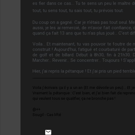
es fier dans ce cas… Tu te sens un peu le maître du 
tout, tu sens tout, tu sais tout, tu prévois tout.
Du coup on a gagné. Car je n’étais pas tout seul. Me
aussi, je les ai remercié, de m’avoir fait confiance, 
quand ça fait 13 ans que tu n’as plus joué… C’est diff
Voila… Et maintenant, tu vas pouvoir te foutre de mo
construit ! Aujourd’hui, fatigué et courbaturé de par
de golf et de billard. Début à 8h30, fin à 21h30. 
Marcher… Revenir… Se concentrer… Toujours ! S’appl
Hier, j’ai repris la pétanque ! Et j’ai pris un pied terribl
________________________________________________________
Voila j'écrivais ça il y a un an (Et me dévoile un peu)... Et je
Vraiment la pétanque : C'est bien, et j'ai bien fait de repren
qui veulent tous se qualifier, ça ne bronche pas !
@++
Sougil - Cas lifté