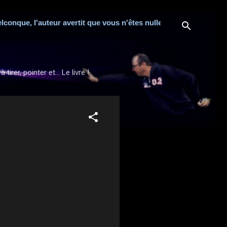
que, l'auteur avertit que vous n'êtes nullement obligé de consul
rer, pointer et... Le livre !