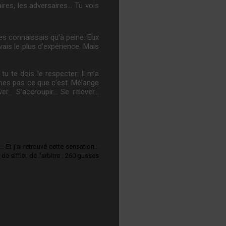
aires, les adversaires… Tu vois
les connaissais qu’à peine. Eux
avais le plus d’expérience. Mais
tu te dois le respecter: Il m’a
gines pas ce que c’est. Mélange
ever… S’accroupir… Se relever…
.. Et j'ai retrouvé cette sensation...
 de sifflet de l'arbitre : 260 gusses