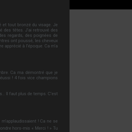
ué et tout bronzé du visage. Je
é des têtes. J’ai retrouvé des
 des regards, des poignées de
entres ont poussé, les cheveux
re apprécié à l’époque. Ca m’a
combre. Ca ma démontré que je
réussi ! 4 fois vice champions
s… Il faut plus de temps. C’est
, m’applaudissaient ! Ca ne se
pondre hors-mis « Merci ! » Tu