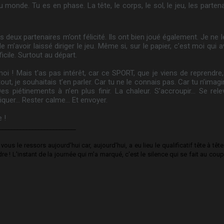
monde. Tu es en phase. La tête, le corps, le sol, le jeu, les parten
s deux partenaires m’ont félicité. Ils ont bien joué également. Je ne 
de m’avoir laissé diriger le jeu. Même si, sur le papier, c’est moi qui 
icile. Surtout au départ.
i ! Mais t'as pas intérêt, car ce SPORT, que je viens de reprendre, 
tout, je souhaitais t’en parler. Car tu ne le connais pas. Car tu n’ima
Des piétinements à n’en plus finir. La chaleur. S’accroupir… Se rel
iquer… Rester calme… Et envoyer.
e !
__________________________
 vous le ressors aujourd'hui car, aujourd'hui, a eu lieu le qualificatif tête à tête.
dre ! L'instant de la journée qui m'a marqué, c'est le silence qui se fait au coup